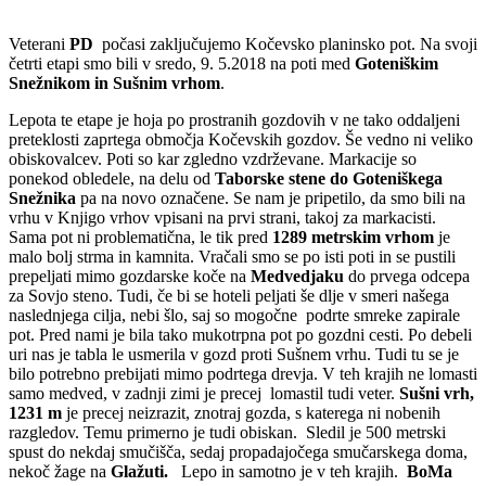
Veterani
PD
počasi zaključujemo Kočevsko planinsko pot. Na svoji
četrti etapi smo bili v sredo, 9. 5.2018 na poti med
Goteniškim
Snežnikom in Sušnim vrhom
.
Lepota te etape je hoja po prostranih gozdovih v ne tako oddaljeni
preteklosti zaprtega območja Kočevskih gozdov. Še vedno ni veliko
obiskovalcev. Poti so kar zgledno vzdrževane. Markacije so
ponekod obledele, na delu od
Taborske stene do Goteniškega
Snežnika
pa na novo označene. Se nam je pripetilo, da smo bili na
vrhu v Knjigo vrhov vpisani na prvi strani, takoj za markacisti.
Sama pot ni problematična, le tik pred
1289
metrskim vrhom
je
malo bolj strma in kamnita. Vračali smo se po isti poti in se pustili
prepeljati mimo gozdarske koče na
Medvedjaku
do prvega odcepa
za Sovjo steno. Tudi, če bi se hoteli peljati še dlje v smeri našega
naslednjega cilja, nebi šlo, saj so mogočne podrte smreke zapirale
pot. Pred nami je bila tako mukotrpna pot po gozdni cesti. Po debeli
uri nas je tabla le usmerila v gozd proti Sušnem vrhu. Tudi tu se je
bilo potrebno prebijati mimo podrtega drevja. V teh krajih ne lomasti
samo medved, v zadnji zimi je precej lomastil tudi veter.
Sušni vrh,
1231 m
je precej neizrazit, znotraj gozda, s katerega ni nobenih
razgledov. Temu primerno je tudi obiskan. Sledil je 500 metrski
spust do nekdaj smučišča, sedaj propadajočega smučarskega doma,
nekoč žage na
Glažuti.
Lepo in samotno je v teh krajih.
BoMa