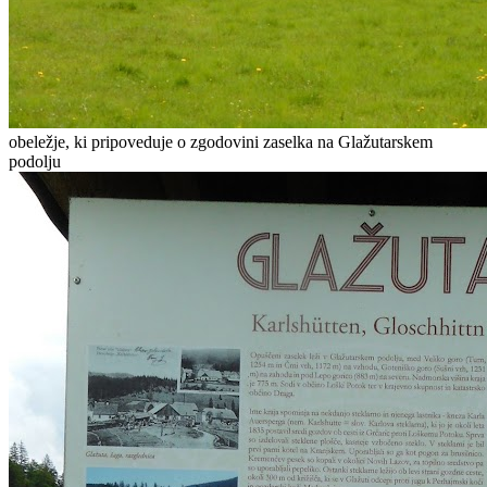
obeležje, ki pripoveduje o zgodovini zaselka na Glažutarskem
podolju