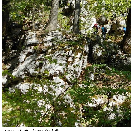
razgled z Goteniškega Snežnika