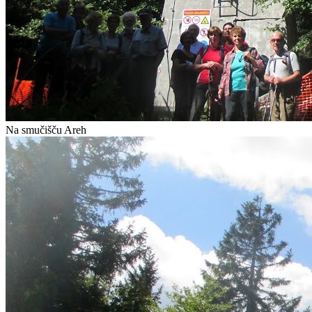
Na smučišču Areh