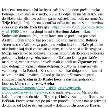
Izkušeni smo novo »šolsko leto« začeli s pohodom prečno preko
Pohorja. Tako smo se v sredo, 6.9.2017 odpeljali na Štajersko, vse
do Slovenske Bistrice, od tam pa na začetek naše poti, na smučišče
Trije Kralji
. Priljubljena izletniška točka nas na eni strani pozdravi
s
cerkvijo svetih Treh kraljev
,
https://www.youtube.com/watch?
v=a1-F0f9C2A8
, na drugi strani s
Hotelom Jakec
, nekoč
Štuhcevim domom. Po jutranji kavi smo se podali na pot proti
Arehu
. Ubrali smo jo kar po cesti. Ko smo zavili proti
Bolnici
Jesen
smo srečali prvega gobarja s svojim jurčkom. Naše planinke
niso hotele kaj dosti zaostajati za njim, tako da so si našle svojega.
Možje smo lahko le opazovali. Počasi smo prišli do prave Pohorske
pokrajine, hojo po gozdu, travnikih. Občasno je bila pot slabše
markirana, vendar nismo preveč tavali in prišli na
Žigartov vrh
, z
zelo dotrajanim opazovalnim stolpom. S
1346 m
je najvišji vrh
vzhodnega dela Pohorja. Ker smo do sem kar dolgo hodili, smo si
na vrhu prislužili malico. Od tod je šla pot le še navzdol proti
smučišču na Arehu
in do
Ruške koče
, s slastnim pohorskim
loncem. Mimo cerkvice
sv. Areha
http://www.smartnonapohorju.si/kraj-dozivetij/sledi-
zgodovine/cerkev-sv-henrika/
, smo nadaljevali proti Mariborski
koči. Preden smo do nje prišli smo
pri bukvi
zavili proti
Domu na
Pečkah.
Precej strma pot po južnem pobočju Pohorja nas je privedla
do doma, od tod še strmejši spust v dolino do
Bistrice ob Dravi.