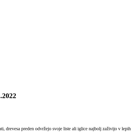
0.2022
lati, drevesa preden odvržejo svoje liste ali iglice najbolj zaživijo v l