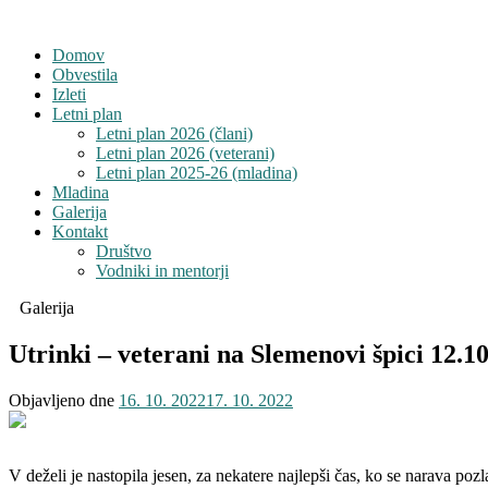
Domov
Obvestila
Izleti
Letni plan
Letni plan 2026 (člani)
Letni plan 2026 (veterani)
Letni plan 2025-26 (mladina)
Mladina
Galerija
Kontakt
Društvo
Vodniki in mentorji
Galerija
Utrinki – veterani na Slemenovi špici 12.1
Objavljeno dne
16. 10. 2022
17. 10. 2022
V deželi je nastopila jesen, za nekatere najlepši čas, ko se narava poz