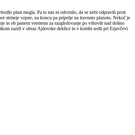
rebodlo plast megla. Pa to nas ni odvrnilo, da se nebi odpravili proti
pot strmeje vzpne, na koncu pa pripelje na travnato planoto. Nekoč je
likanje in ob jasnem vremenu za razgledovanje po vrhovih nad dolino
kom zazrli v obraz Ajdovske deklice in v kombi sedli pri Erjavčevi