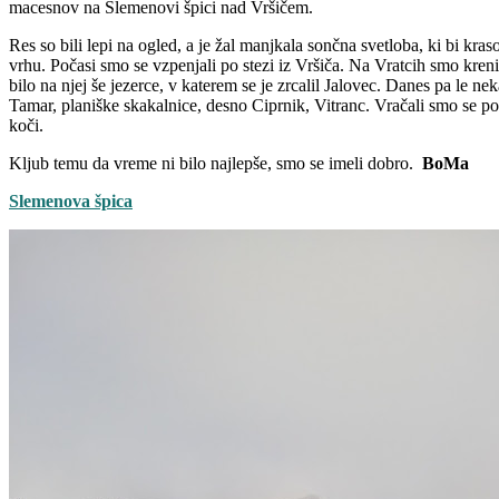
macesnov na Slemenovi špici nad Vršičem.
Res so bili lepi na ogled, a je žal manjkala sončna svetloba, ki bi kras
vrhu. Počasi smo se vzpenjali po stezi iz Vršiča. Na Vratcih smo kreni
bilo na njej še jezerce, v katerem se je zrcalil Jalovec. Danes pa le 
Tamar, planiške skakalnice, desno Ciprnik, Vitranc. Vračali smo se p
koči.
Kljub temu da vreme ni bilo najlepše, smo se imeli dobro.
BoMa
Slemenova špica