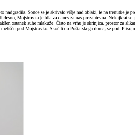
oto nadgradila. Sonce se je skrivalo višje nad oblaki, le na trenutke je p
li desno, Mojstrovka je bila za danes za nas prezahtevna. Nekajkrat se 
nekakšen ostanek suhe mlakuže. Čisto na vrhu je skrinjica, prostor za s
o melišču pod Mojstrovko. Skočili do Poštarskega doma, se pod Prisojni