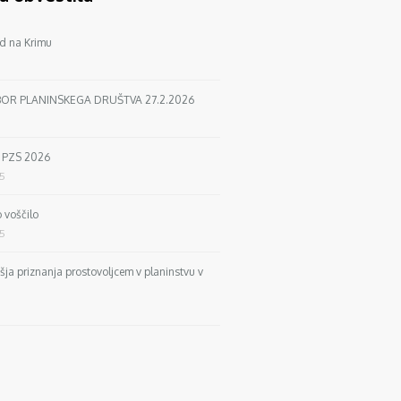
d na Krimu
BOR PLANINSKEGA DRUŠTVA 27.2.2026
a PZS 2026
25
 voščilo
25
išja priznanja prostovoljcem v planinstvu v