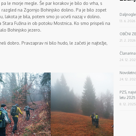
 pa le morje megle. Še par korakov je bilo do vrha, s
 lep razgled na Zgornjo Bohinjsko dolino. Pa je bilo zopet
Daljnogle
 lakota je bila, potem smo jo ucvrli nazaj v dolino.
13. 6. 2026
 Stara Fužina in ob potoku Mostnica. Ko smo prispeli na
zalo Bohinjsko jezero.
OBČNI Z
21. 2. 2026
 dobro. Pravzaprav ni bilo hudo, le začeti je najtežje,
Članarin
24. 12. 20
Novoletno
24. 12. 20
PZS, najv
letu 2025
8. 12. 2025