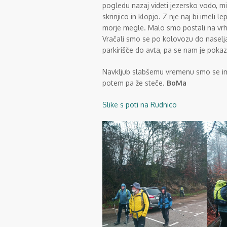
pogledu nazaj videti jezersko vodo, mi
skrinjico in klopjo. Z nje naj bi imeli
morje megle. Malo smo postali na vrhu,
Vračali smo se po kolovozu do naselja
parkirišče do avta, pa se nam je poka
Navkljub slabšemu vremenu smo se imeli
potem pa že steče.
BoMa
Slike s poti na Rudnico