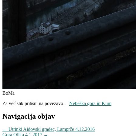
BoMa
Za več slik pritisni na povezavo :
Nebeška gora in Kum
Navigacija objav
←
Utrinki Ajdovski gradec, Lamprče 4.12.2016
Gora Oljka 4.1.2017
→