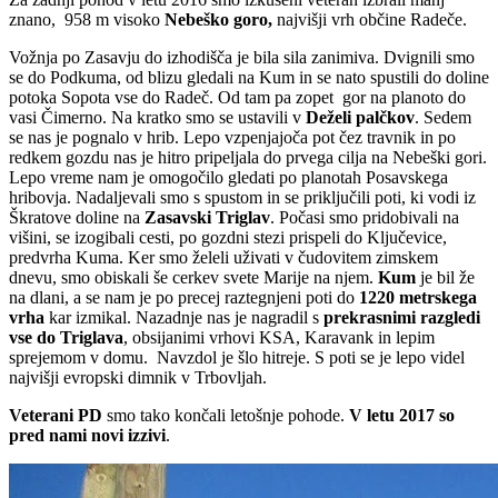
znano, 958 m visoko
Nebeško goro,
najvišji vrh občine Radeče.
Vožnja po Zasavju do izhodišča je bila sila zanimiva. Dvignili smo
se do Podkuma, od blizu gledali na Kum in se nato spustili do doline
potoka Sopota vse do Radeč. Od tam pa zopet gor na planoto do
vasi Čimerno. Na kratko smo se ustavili v
Deželi palčkov
. Sedem
se nas je pognalo v hrib. Lepo vzpenjajoča pot čez travnik in po
redkem gozdu nas je hitro pripeljala do prvega cilja na Nebeški gori.
Lepo vreme nam je omogočilo gledati po planotah Posavskega
hribovja. Nadaljevali smo s spustom in se priključili poti, ki vodi iz
Škratove doline na
Zasavski Triglav
. Počasi smo pridobivali na
višini, se izogibali cesti, po gozdni stezi prispeli do Ključevice,
predvrha Kuma. Ker smo želeli uživati v čudovitem zimskem
dnevu, smo obiskali še cerkev svete Marije na njem.
Kum
je bil že
na dlani, a se nam je po precej raztegnjeni poti do
1220 metrskega
vrha
kar izmikal. Nazadnje nas je nagradil s
prekrasnimi razgledi
vse do Triglava
, obsijanimi vrhovi KSA, Karavank in lepim
sprejemom v domu. Navzdol je šlo hitreje. S poti se je lepo videl
najvišji evropski dimnik v Trbovljah.
Veterani PD
smo tako končali letošnje pohode.
V letu 2017 so
pred nami novi izzivi
.