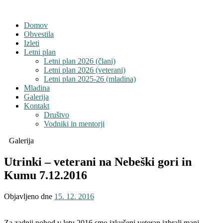
Domov
Obvestila
Izleti
Letni plan
Letni plan 2026 (člani)
Letni plan 2026 (veterani)
Letni plan 2025-26 (mladina)
Mladina
Galerija
Kontakt
Društvo
Vodniki in mentorji
Galerija
Utrinki – veterani na Nebeški gori in
Kumu 7.12.2016
Objavljeno dne
15. 12. 2016
Za zadnji pohod v letu 2016 smo izkušeni veteran izbrali manj