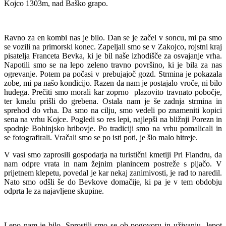
Kojco 1303m, nad Baško grapo.
Ravno za en kombi nas je bilo. Dan se je začel v soncu, mi pa smo
se vozili na primorski konec. Zapeljali smo se v Zakojco, rojstni kraj
pisatelja Franceta Bevka, ki je bil naše izhodišče za osvajanje vrha.
Napotili smo se na lepo zeleno travno površino, ki je bila za nas
ogrevanje. Potem pa počasi v prebujajoč gozd. Strmina je pokazala
zobe, mi pa našo kondicijo. Razen da nam je postajalo vroče, ni bilo
hudega. Prečiti smo morali kar zoprno plazovito travnato pobočje,
ter kmalu prišli do grebena. Ostala nam je še zadnja strmina in
sprehod do vrha. Da smo na cilju, smo vedeli po znameniti kopici
sena na vrhu Kojce. Pogledi so res lepi, najlepši na bližnji Porezn in
spodnje Bohinjsko hribovje. Po tradiciji smo na vrhu pomalicali in
se fotografirali. Vračali smo se po isti poti, je šlo malo hitreje.
V vasi smo zaprosili gospodarja na turistični kmetiji Pri Flandru, da
nam odpre vrata in nam žejnim planincem postreže s pijačo. V
prijetnem klepetu, povedal je kar nekaj zanimivosti, je rad to naredil.
Nato smo odšli še do Bevkove domačije, ki pa je v tem obdobju
odprta le za najavljene skupine.
Lepo nam je bilo. Sprostili smo se ob pogovoru in uživanju lepot