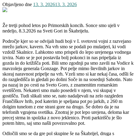
Objavljeno dne
13. 3. 2026
13. 3. 2026
Že tretji pohod letos po Primorskih koncih. Sonce smo ujeli v
nedeljo, 8.3.2026 na Sveti Gori in Škabrijelu.
Področje kjer so se odvijali hudi boji v I. svetovni vojni z razvejano
mrežo jarkov, kavern. Na vrh smo se podali po mulatjeri, ki vodi
vzdolž Skalnice. Lahkotno smo prispeli do lepo urejenega vodnega
izvira. Nato se je pot postavila bolj pokonci in nas pripeljala iz
gozda in do križišča poti. Bili smo zgodnji pa smo zavili na Vodice k
mavzoleju generala Gonzage. Pot pelje mimo številnih jarkov in
skoraj naravnost pripelje na vrh. Vzeli smo si kar nekaj časa, odšli še
do razgledišča in gledali po dolini Soče in na sosednji Sabotin. Nato
pa nazaj in po cesti na Sveto Goro, z znamenitim romarskim
svetiščem. Nekateri smo malo posedeli v njem, vsi skupaj v
gostišču. Tudi slikali smo se, nato nadaljevali na zelo razgleden
Frančiškov hrib, pod katerim je speljana pot po jarkih, z 260 m
dolgim tunelom z ene strani gore na drugo. Še dobro da je na
telefonih vgrajena svetilka. Znotraj je pot lepo urejena, deloma kar
precej strma in spolzka z novo jeklenico. Proti parkirišču je šlo
potem hitro, saj smo našli povezovalno pot.
Odločili smo se da gre pol skupine še na Škabrijel, druga s