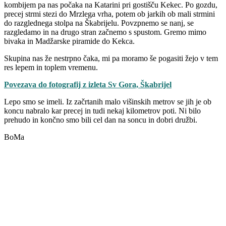
kombijem pa nas počaka na Katarini pri gostišču Kekec. Po gozdu,
precej strmi stezi do Mrzlega vrha, potem ob jarkih ob mali strmini
do razglednega stolpa na Škabrijelu. Povzpnemo se nanj, se
razgledamo in na drugo stran začnemo s spustom. Gremo mimo
bivaka in Madžarske piramide do Kekca.
Skupina nas že nestrpno čaka, mi pa moramo še pogasiti žejo v tem
res lepem in toplem vremenu.
Povezava do fotografij z izleta Sv Gora, Škabrijel
Lepo smo se imeli. Iz začrtanih malo višinskih metrov se jih je ob
koncu nabralo kar precej in tudi nekaj kilometrov poti. Ni bilo
prehudo in končno smo bili cel dan na soncu in dobri družbi.
BoMa