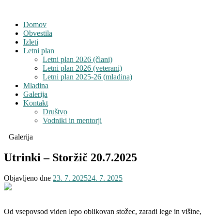
Domov
Obvestila
Izleti
Letni plan
Letni plan 2026 (člani)
Letni plan 2026 (veterani)
Letni plan 2025-26 (mladina)
Mladina
Galerija
Kontakt
Društvo
Vodniki in mentorji
Galerija
Utrinki – Storžič 20.7.2025
Objavljeno dne
23. 7. 2025
24. 7. 2025
Od vsepovsod viden lepo oblikovan stožec, zaradi lege in višine,