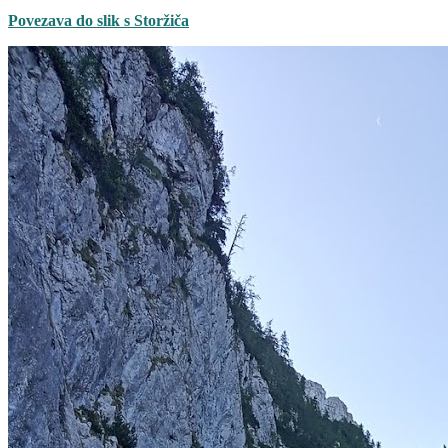
Povezava do slik s Storžiča