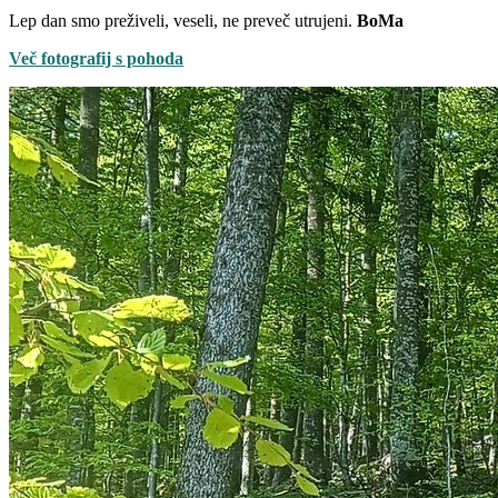
Lep dan smo preživeli, veseli, ne preveč utrujeni.
BoMa
Več fotografij s pohoda