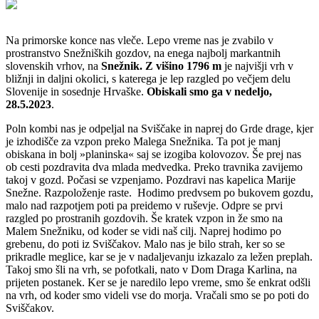
Na primorske konce nas vleče. Lepo vreme nas je zvabilo v
prostranstvo Snežniških gozdov, na enega najbolj markantnih
slovenskih vrhov, na
Snežnik. Z višino 1796 m
je najvišji vrh v
bližnji in daljni okolici, s katerega je lep razgled po večjem delu
Slovenije in sosednje Hrvaške.
Obiskali smo ga v nedeljo,
28.5.2023
.
Poln kombi nas je odpeljal na Sviščake in naprej do Grde drage, kjer
je izhodišče za vzpon preko Malega Snežnika. Ta pot je manj
obiskana in bolj »planinska« saj se izogiba kolovozov. Še prej nas
ob cesti pozdravita dva mlada medvedka. Preko travnika zavijemo
takoj v gozd. Počasi se vzpenjamo. Pozdravi nas kapelica Marije
Snežne. Razpoloženje raste. Hodimo predvsem po bukovem gozdu,
malo nad razpotjem poti pa preidemo v ruševje. Odpre se prvi
razgled po prostranih gozdovih. Še kratek vzpon in že smo na
Malem Snežniku, od koder se vidi naš cilj. Naprej hodimo po
grebenu, do poti iz Sviščakov. Malo nas je bilo strah, ker so se
prikradle meglice, kar se je v nadaljevanju izkazalo za ležen preplah.
Takoj smo šli na vrh, se pofotkali, nato v Dom Draga Karlina, na
prijeten postanek. Ker se je naredilo lepo vreme, smo še enkrat odšli
na vrh, od koder smo videli vse do morja. Vračali smo se po poti do
Sviščakov.