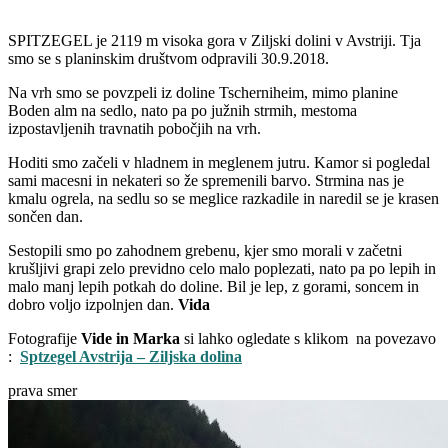
SPITZEGEL je 2119 m visoka gora v Ziljski dolini v Avstriji. Tja
smo se s planinskim društvom odpravili 30.9.2018.
Na vrh smo se povzpeli iz doline Tscherniheim, mimo planine
Boden alm na sedlo, nato pa po južnih strmih, mestoma
izpostavljenih travnatih pobočjih na vrh.
Hoditi smo začeli v hladnem in meglenem jutru. Kamor si pogledal
sami macesni in nekateri so že spremenili barvo. Strmina nas je
kmalu ogrela, na sedlu so se meglice razkadile in naredil se je krasen
sončen dan.
Sestopili smo po zahodnem grebenu, kjer smo morali v začetni
krušljivi grapi zelo previdno celo malo poplezati, nato pa po lepih in
malo manj lepih potkah do doline. Bil je lep, z gorami, soncem in
dobro voljo izpolnjen dan.
Vida
Fotografije
Vide in Marka
si lahko ogledate s klikom na povezavo
:
Sptzegel Avstrija – Ziljska dolina
prava smer