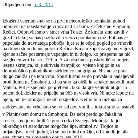
Objavljeno dne
5. 3. 2015
Izkušeni veterani smo se na prvi meteorološko pomladni pohod
odpravili na raziskovanje vrhov nad Laškim. Začeli smo v Spodnji
Rečici. Odpravili smo v smer vrha Tolsto. Že kmalu smo zavili v
gozd in takoj so nas pozdravili cvetovi pomladnih rož. Pot nas je
pripeljala do travnatega pobočja, kjer se je odprl pogled po vrhovih
na drugo stran doline potoka Rečica. Kmalu zopet zavijemo v gozd,
kjer se začne pot strmeje vzpenjati in ni dolgo, ko prispemo na nič
razgleden vrh Tolsto, 779 m. A za posebnost poskrbi lično urejena
lesena skrinjica, ki je skrivala štampiljko, vpisno knjigo in za
dobrodošlico pohodnikom steklenico antigripina. Nismo se prav
dolgo zadržali na tem vrhu. Spustili smo se do prevala in nadaljevali
proti domu na Šmohorju, ki pa smo ga obšli in se takoj napotili proti
Maliču. Pot je speljana po grebenu, tako da gre velikokrat gor in
potem dol, dokler ne pripelje na 963 m visok vrh. Ni neke lepote na
njem, niti ne omogoča nekih razgledov.
Ker ni bilo razloga za
zadrževanje na vrhu smo se po isti poti vrnili, a tokrat smo se ustavili
v Planinskem domu na Šmohorju.
Da nebi predolgo čakali na
kosilo, smo jo mahnili še proti cerkvi Svetega Mohorja, ki jo
obkrožajo tri starodavne mogočne lipe, simbol sv. Trojice in
prijateljstva med ljudmi, ki se pod njimi družijo, od katerih je bila
ena izbrana za slovensko drevo leta 2010.