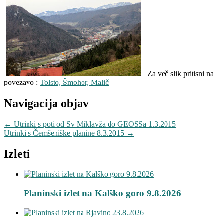
Za več slik pritisni na
povezavo :
Tolsto, Šmohor, Malič
Navigacija objav
←
Utrinki s poti od Sv Miklavža do GEOSSa 1.3.2015
Utrinki s Čemšeniške planine 8.3.2015
→
Izleti
Planinski izlet na Kalško goro 9.8.2026