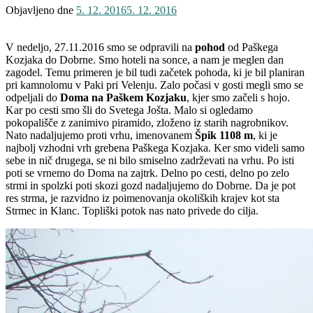
Objavljeno dne
5. 12. 2016
5. 12. 2016
V nedeljo, 27.11.2016 smo se odpravili na
pohod
od Paškega
Kozjaka do Dobrne. Smo hoteli na sonce, a nam je meglen dan
zagodel. Temu primeren je bil tudi začetek pohoda, ki je bil planiran
pri kamnolomu v Paki pri Velenju. Zalo počasi v gosti megli smo se
odpeljali do
Doma na Paškem Kozjaku
, kjer smo začeli s hojo.
Kar po cesti smo šli do Svetega Jošta. Malo si ogledamo
pokopališče z zanimivo piramido, zloženo iz starih nagrobnikov.
Nato nadaljujemo proti vrhu, imenovanem
Špik 1108 m
, ki je
najbolj vzhodni vrh grebena Paškega Kozjaka. Ker smo videli samo
sebe in nič drugega, se ni bilo smiselno zadrževati na vrhu. Po isti
poti se vrnemo do Doma na zajtrk. Delno po cesti, delno po zelo
strmi in spolzki poti skozi gozd nadaljujemo do Dobrne. Da je pot
res strma, je razvidno iz poimenovanja okoliških krajev kot sta
Strmec in Klanc. Topliški potok nas nato privede do cilja.