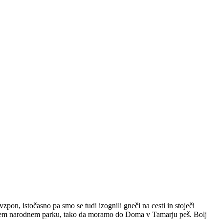
zpon, istočasno pa smo se tudi izognili gneči na cesti in stoječi
avskem narodnem parku, tako da moramo do Doma v Tamarju peš. Bolj