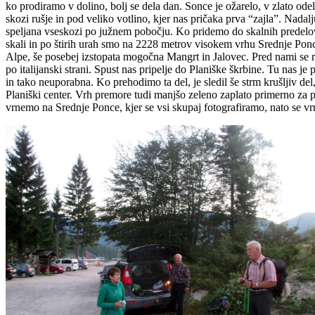
ko prodiramo v dolino, bolj se dela dan. Sonce je ožarelo, v zlato o
skozi rušje in pod veliko votlino, kjer nas pričaka prva “zajla”. Nad
speljana vseskozi po južnem pobočju. Ko pridemo do skalnih predelov
skali in po štirih urah smo na 2228 metrov visokem vrhu Srednje Ponce
Alpe, še posebej izstopata mogočna Mangrt in Jalovec. Pred nami se r
po italijanski strani. Spust nas pripelje do Planiške škrbine. Tu nas j
in tako neuporabna. Ko prehodimo ta del, je sledil še strm krušljiv del,
Planiški center. Vrh premore tudi manjšo zeleno zaplato primerno za po
vrnemo na Srednje Ponce, kjer se vsi skupaj fotografiramo, nato se vr