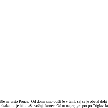
šle na vrsto Ponce. Od doma smo odšli še v temi, saj se je obetal dolg v
h skakalnic je bilo naše vožnje konec. Od tu naprej gre pot po Trigl