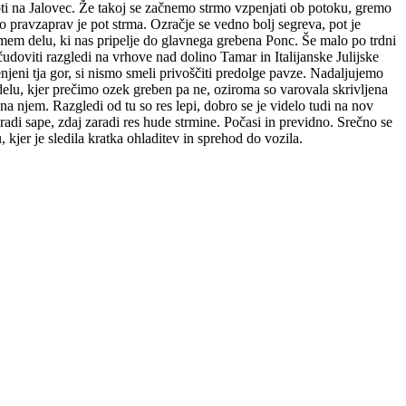
ti na Jalovec. Že takoj se začnemo strmo vzpenjati ob potoku, gremo
o pravzaprav je pot strma. Ozračje se vedno bolj segreva, pot je
mem delu, ki nas pripelje do glavnega grebena Ponc. Še malo po trdni
doviti razgledi na vrhove nad dolino Tamar in Italijanske Julijske
eni tja gor, si nismo smeli privoščiti predolge pavze. Nadaljujemo
m delu, kjer prečimo ozek greben pa ne, oziroma so varovala skrivljena
 na njem. Razgledi od tu so res lepi, dobro se je videlo tudi na nov
radi sape, zdaj zaradi res hude strmine. Počasi in previdno. Srečno se
kjer je sledila kratka ohladitev in sprehod do vozila.