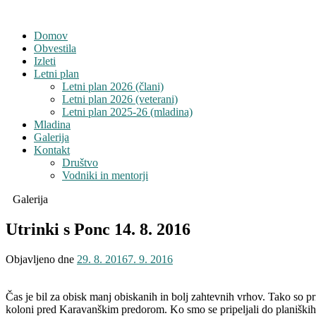
Domov
Obvestila
Izleti
Letni plan
Letni plan 2026 (člani)
Letni plan 2026 (veterani)
Letni plan 2025-26 (mladina)
Mladina
Galerija
Kontakt
Društvo
Vodniki in mentorji
Galerija
Utrinki s Ponc 14. 8. 2016
Objavljeno dne
29. 8. 2016
7. 9. 2016
Čas je bil za obisk manj obiskanih in bolj zahtevnih vrhov. Tako so pri
koloni pred Karavanškim predorom. Ko smo se pripeljali do planiški