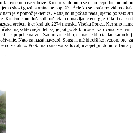
delo Jalovec in naše vrhove. Kmalu za domom se na odcepu ločimo od po
aljujemo skozi gozd, strmina ne popušča. Šele ko se vračamo vidimo, kak
 nam je v pomoč jeklenica. Vztrajno in počasi nadaljujemo po zelo str
. Končno smo dočakali počitek in obnavljanje energije. Okoli nas so ču
azteza greben, kjer kraljuje 2274 metrska Visoka Ponca. Ker smo namenj
e pričakal najzahtevnejši del, saj je pot po škrbini sicer varovana, v ene
 ki nas pripelje na vrh. Zanimivo je bilo, da nas je bilo ta dan kar nekaj
čivanje. Nato pa nazaj navzdol. Spust ni nič hitrejši kot vzpon, prej za
nemo v dolino. Po 9. urah smo vsi zadovoljni zopet pri domu v Tamarju, 