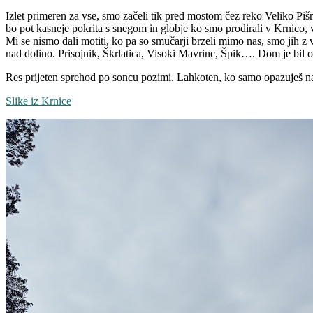
Izlet primeren za vse, smo začeli tik pred mostom čez reko Veliko Pišni
bo pot kasneje pokrita s snegom in globje ko smo prodirali v Krnico, v
Mi se nismo dali motiti, ko pa so smučarji brzeli mimo nas, smo jih z v
nad dolino. Prisojnik, Škrlatica, Visoki Mavrinc, Špik…. Dom je bil o
Res prijeten sprehod po soncu pozimi. Lahkoten, ko samo opazuješ nar
Slike iz Krnice