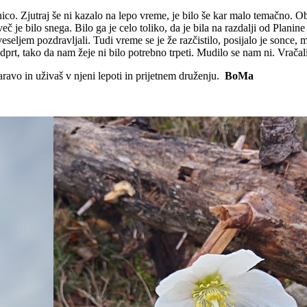
co. Zjutraj še ni kazalo na lepo vreme, je bilo še kar malo temačno. Ob p
eč je bilo snega. Bilo ga je celo toliko, da je bila na razdalji od Plani
eseljem pozdravljali. Tudi vreme se je že razčistilo, posijalo je sonce, 
dprt, tako da nam žeje ni bilo potrebno trpeti. Mudilo se nam ni. Vrača
avo in uživaš v njeni lepoti in prijetnem druženju.
BoMa