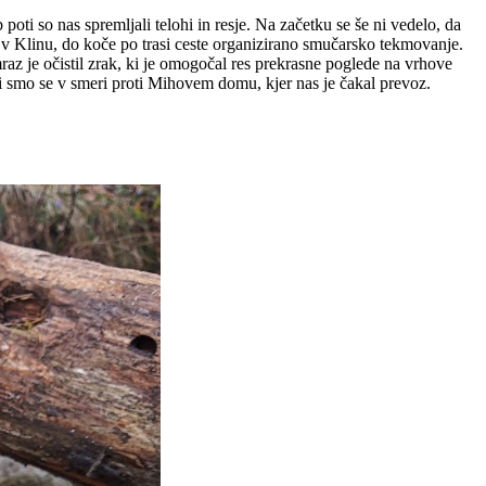
oti so nas spremljali telohi in resje. Na začetku se še ni vedelo, da
ne v Klinu, do koče po trasi ceste organizirano smučarsko tekmovanje.
mraz je očistil zrak, ki je omogočal res prekrasne poglede na vrhove
li smo se v smeri proti Mihovem domu, kjer nas je čakal prevoz.