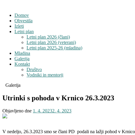
Domov
Obvestila
Izleti
Letni plan
Letni plan 2026 (člani)
Letni plan 2026 (veterani)
Letni plan 2025-26 (mladina)
Mladina
Galerija
Kontakt
Društvo
Vodniki in mentorji
Galerija
Utrinki s pohoda v Krnico 26.3.2023
Objavljeno dne
1. 4. 2023
2. 4. 2023
V nedeljo, 26.3.2023 smo se člani PD podali na lažji pohod v Krnico