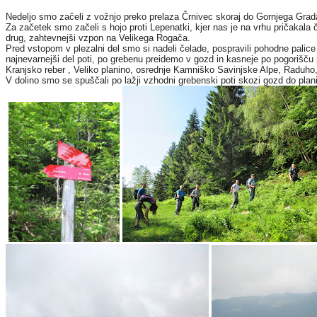
Nedeljo smo začeli z vožnjo preko prelaza Črnivec skoraj do Gornjega Grada,
Za začetek smo začeli s hojo proti Lepenatki, kjer nas je na vrhu pričakala čr
drug, zahtevnejši vzpon na Velikega Rogača.
Pred vstopom v plezalni del smo si nadeli čelade, pospravili pohodne palic
najnevarnejši del poti, po grebenu preidemo v gozd in kasneje po pogorišču
Kranjsko reber , Veliko planino, osrednje Kamniško Savinjske Alpe, Raduho,
V dolino smo se spuščali po lažji vzhodni grebenski poti skozi gozd do plani