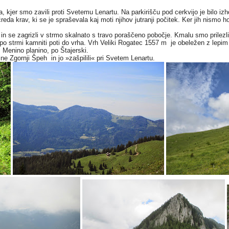
 kjer smo zavili proti Svetemu Lenartu. Na parkirišču pod cerkvijo je bilo i
eda krav, ki se je spraševala kaj moti njihov jutranji počitek. Ker jih nismo hot
e in se zagrizli v strmo skalnato s travo poraščeno pobočje. Kmalu smo prile
 po strmi kamniti poti do vrha. Vrh Veliki Rogatec 1557 m je obeležen z lepi
 Menino planino, po Štajerski.
ne Zgornji Špeh in jo »zašpilili« pri Svetem Lenartu.