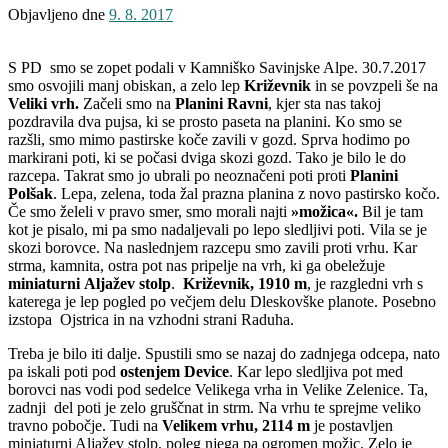
Objavljeno dne
9. 8. 2017
S PD smo se zopet podali v Kamniško Savinjske Alpe. 30.7.2017
smo osvojili manj obiskan, a zelo lep
Križevnik
in se povzpeli še na
Veliki vrh.
Začeli smo na
Planini Ravni
, kjer sta nas takoj
pozdravila dva pujsa, ki se prosto paseta na planini. Ko smo se
razšli, smo mimo pastirske koče zavili v gozd. Sprva hodimo po
markirani poti, ki se počasi dviga skozi gozd. Tako je bilo le do
razcepa. Takrat smo jo ubrali po neoznačeni poti proti
Planini
Polšak
. Lepa, zelena, toda žal prazna planina z novo pastirsko kočo.
Če smo želeli v pravo smer, smo morali najti
»možica«.
Bil je tam
kot je pisalo, mi pa smo nadaljevali po lepo sledljivi poti. Vila se je
skozi borovce. Na naslednjem razcepu smo zavili proti vrhu. Kar
strma, kamnita, ostra pot nas pripelje na vrh, ki ga obeležuje
miniaturni
Aljažev stolp
.
Križevnik, 1910 m
, je razgledni vrh s
katerega je lep pogled po večjem delu Dleskovške planote. Posebno
izstopa Ojstrica in na vzhodni strani Raduha.
Treba je bilo iti dalje. Spustili smo se nazaj do zadnjega odcepa, nato
pa iskali poti pod
ostenjem Device
. Kar lepo sledljiva pot med
borovci nas vodi pod sedelce Velikega vrha in Velike Zelenice. Ta,
zadnji del poti je zelo gruščnat in strm. Na vrhu te sprejme veliko
travno pobočje. Tudi na
Velikem vrhu, 2114 m
je postavljen
miniaturni Aljažev stolp, poleg njega pa ogromen možic. Zelo je