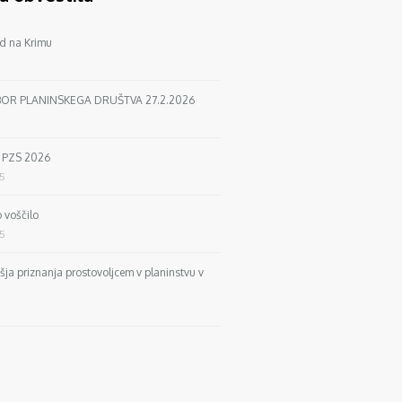
d na Krimu
BOR PLANINSKEGA DRUŠTVA 27.2.2026
a PZS 2026
25
 voščilo
25
išja priznanja prostovoljcem v planinstvu v