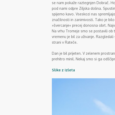
se nam pokaže raztegnjen Dobrač. Hod
pod nami odpre Ziljska dolina. Spusti
spijemo kavo. Vseskozi nas spremljajo 
značilnosti in zanimivosti. Tako je bil
»švercanje« precej donosna obrt. Najve
Na vrhu Tromeje smo se postavili ob t
vremenu je bil za uživanje. Razgledali
strani v Rateče.
Dan je bil prijeten. V zelenem prostra
prehitro minil. Nekaj smo si ga odščipn
Slike z izleta