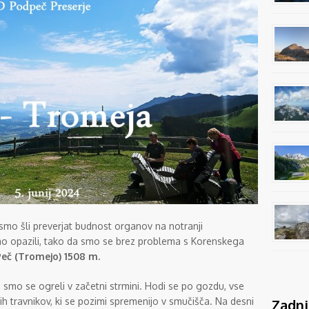
smo šli preverjat budnost organov na notranji
ismo opazili, tako da smo se brez problema s Korenskega
Peč (Tromejo) 1508 m.
smo se ogreli v začetni strmini. Hodi se po gozdu, vse
ih travnikov, ki se pozimi spremenijo v smučišča. Na desni
Zadnj