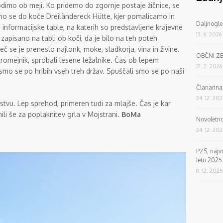
imo ob meji. Ko pridemo do zgornje postaje žičnice, se
mo se do koče Dreiländereck Hütte, kjer pomalicamo in
Daljnogle
informacijske table, na katerih so predstavljene krajevne
13. 6. 2026
o zapisano na tabli ob koči, da je bilo na teh poteh
č se je preneslo najlonk, moke, sladkorja, vina in živine.
OBČNI Z
romejnik, sprobali lesene ležalnike. Čas ob lepem
21. 2. 2026
 smo se po hribih vseh treh držav. Spuščali smo se po naši
Članarin
24. 12. 20
nstvu. Lep sprehod, primeren tudi za mlajše. Čas je kar
ili še za poplaknitev grla v Mojstrani.
BoMa
Novoletno
24. 12. 20
PZS, najv
letu 2025
8. 12. 2025