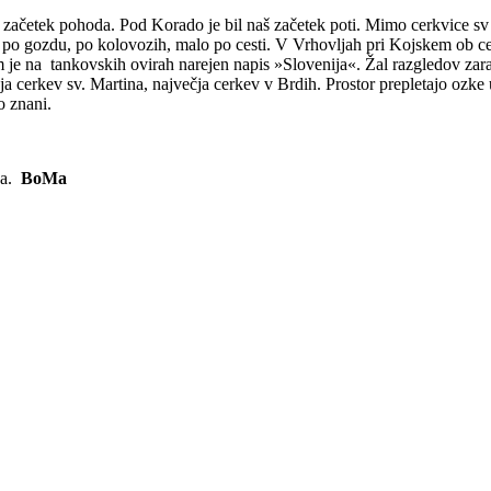
aš začetek pohoda. Pod Korado je bil naš začetek poti. Mimo cerkvice sv
 po gozdu, po kolovozih, malo po cesti. V Vrhovljah pri Kojskem ob cer
je na tankovskih ovirah narejen napis »Slovenija«. Žal razgledov zarad
aja cerkev sv. Martina, največja cerkev v Brdih. Prostor prepletajo ozk
o znani.
ba.
BoMa