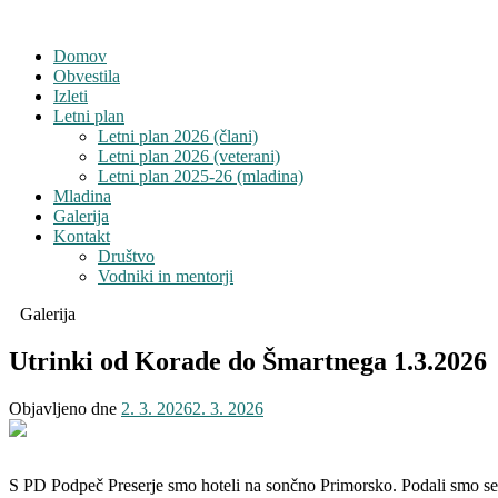
Domov
Obvestila
Izleti
Letni plan
Letni plan 2026 (člani)
Letni plan 2026 (veterani)
Letni plan 2025-26 (mladina)
Mladina
Galerija
Kontakt
Društvo
Vodniki in mentorji
Galerija
Utrinki od Korade do Šmartnega 1.3.2026
Objavljeno dne
2. 3. 2026
2. 3. 2026
S PD Podpeč Preserje smo hoteli na sončno Primorsko. Podali smo se n