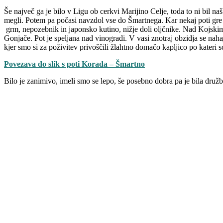
Še največ ga je bilo v Ligu ob cerkvi Marijino Celje, toda to ni bil n
megli. Potem pa počasi navzdol vse do Šmartnega. Kar nekaj poti gre
grm, nepozebnik in japonsko kutino, nižje doli oljčnike. Nad Kojskim 
Gonjače. Pot je speljana nad vinogradi. V vasi znotraj obzidja se nah
kjer smo si za poživitev privoščili žlahtno domačo kapljico po kateri s
Povezava do slik s poti Korada – Šmartno
Bilo je zanimivo, imeli smo se lepo, še posebno dobra pa je bila druž