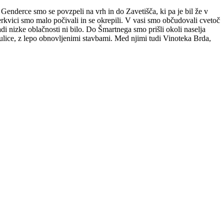
 Genderce smo se povzpeli na vrh in do Zavetišča, ki pa je bil že v
kvici smo malo počivali in se okrepili. V vasi smo občudovali cvetoč
i nizke oblačnosti ni bilo. Do Šmartnega smo prišli okoli naselja
e ulice, z lepo obnovljenimi stavbami. Med njimi tudi Vinoteka Brda,