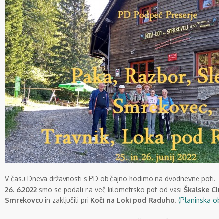
V času Dneva državnosti s PD običajno hodimo na dvodnevne poti. Ta
26. 6.2022
smo se podali na več kilometrsko pot od vasi
Škalske Ci
Smrekovcu
in zaključili pri
Koči na Loki pod Raduho
.
(Planinska ob