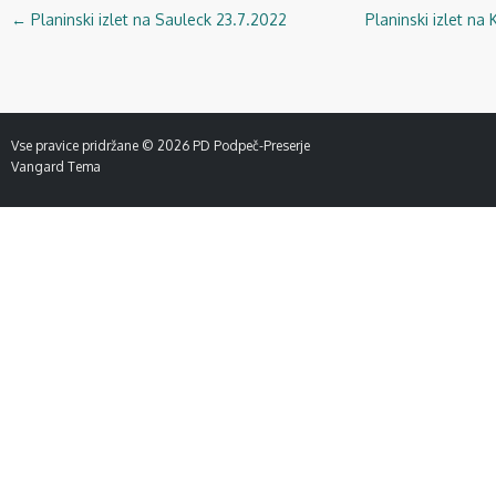
←
Planinski izlet na Sauleck 23.7.2022
Planinski izlet na 
Navigacija
objav
Vse pravice pridržane © 2026
PD Podpeč-Preserje
Vangard Tema