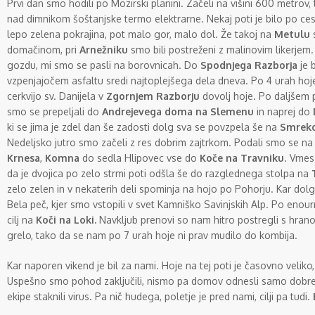
Prvi dan smo hodili po Mozirski planini. Začeli na višini 600 metrov, 
nad dimnikom šoštanjske termo elektrarne. Nekaj poti je bilo po ce
lepo zelena pokrajina, pot malo gor, malo dol. Že takoj na
Metulu
s
domačinom, pri
Arnežniku
smo bili postreženi z malinovim likerjem.
gozdu, mi smo se pasli na borovnicah. Do
Spodnjega Razborja
je 
vzpenjajočem asfaltu sredi najtoplejšega dela dneva. Po 4 urah hoje
cerkvijo sv. Danijela v
Zgornjem Razborju
dovolj hoje. Po daljšem p
smo se prepeljali do
Andrejevega doma na Slemenu
in naprej do
ki se jima je zdel dan še zadosti dolg sva se povzpela še na
Smrek
Nedeljsko jutro smo začeli z res dobrim zajtrkom. Podali smo se 
Krnesa
,
Komna
do sedla Hlipovec vse do
Koče na Travniku
. Vmes
da je dvojica po zelo strmi poti odšla še do razglednega stolpa na
zelo zelen in v nekaterih deli spominja na hojo po Pohorju. Kar dol
Bela peč, kjer smo vstopili v svet Kamniško Savinjskih Alp. Po enou
cilj na
Koči na Loki.
Navkljub prenovi so nam hitro postregli s hrano 
grelo, tako da se nam po 7 urah hoje ni prav mudilo do kombija.
Kar naporen vikend je bil za nami. Hoje na tej poti je časovno veliko,
Uspešno smo pohod zaključili, nismo pa domov odnesli samo dobre vo
ekipe staknili virus. Pa nič hudega, poletje je pred nami, cilji pa tudi.