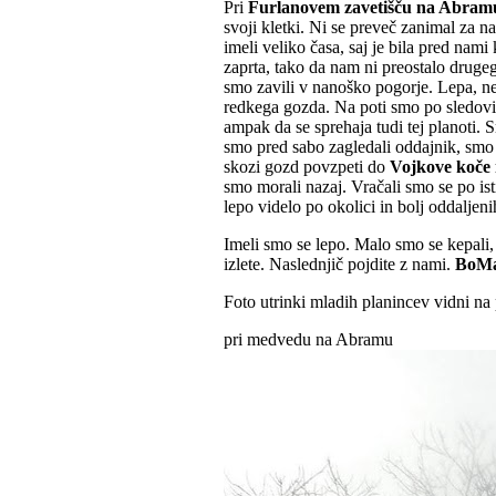
Pri
Furlanovem zavetišču na Abram
svoji kletki. Ni se preveč zanimal za n
imeli veliko časa, saj je bila pred nami 
zaprta, tako da nam ni preostalo drugeg
smo zavili v nanoško pogorje. Lepa, ne
redkega gozda. Na poti smo po sledovi
ampak da se sprehaja tudi tej planoti. 
smo pred sabo zagledali oddajnik, smo mi
skozi gozd povzpeti do
Vojkove koče
smo morali nazaj. Vračali smo se po isti 
lepo videlo po okolici in bolj oddaljeni
Imeli smo se lepo. Malo smo se kepali,
izlete. Naslednjič pojdite z nami.
BoM
Foto utrinki mladih planincev vidni n
pri medvedu na Abramu