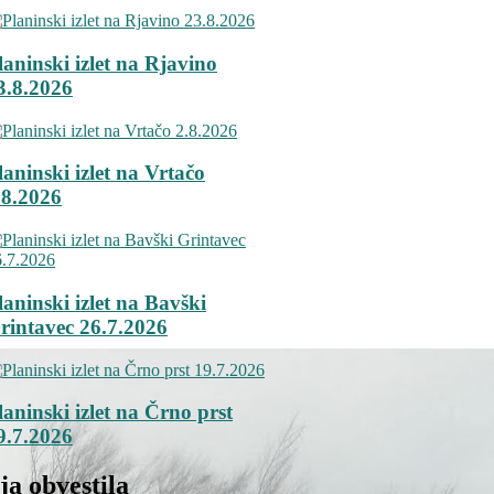
laninski izlet na Rjavino
3.8.2026
laninski izlet na Vrtačo
.8.2026
laninski izlet na Bavški
rintavec 26.7.2026
laninski izlet na Črno prst
9.7.2026
a obvestila