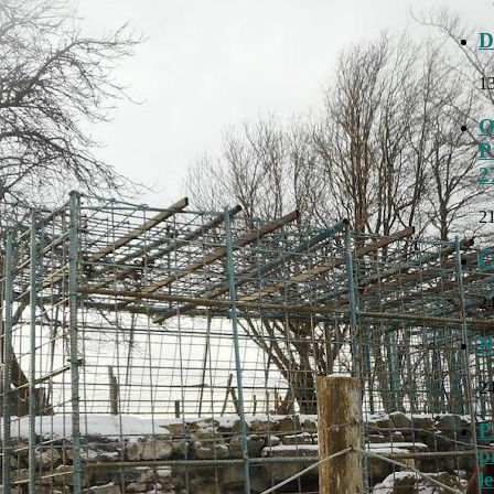
D
13
O
P
2
21
Č
24
N
24
P
p
l