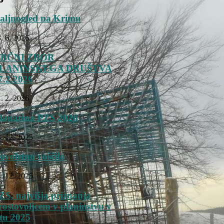
aljnogled na Krimu
. 6. 2026
BČNI ZBOR
LANINSKEGA DRUŠTVA
7.2.2026
. 2. 2026
lanarina PZS 2026
. 12. 2025
ovoletno voščilo
. 12. 2025
ZS, najvišja priznanja
rostovoljcem v planinstvu v
etu 2025