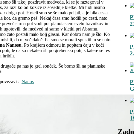
u
smo šli takoj pozdravit medveda, ki se je raztegoval v
as, za razliko od kozice iz sosednje kletke. Mi tudi nismo
kar dolga pot. Hoteli smo se še malo peljati, a je bila cesta
P
a kot, da gremo peš. Nekaj časa smo hodili po cesti, nato
2
 preveč strma pot vodi po planotastem svetu travnikov in
h ugotovili, da medved ni samo v kletki pri Abramu,
Smo zato postali malo bolj glasni. Kar dobro nam je šlo. Ko
slili, da ni več daleč. Pa smo se morali spustiti in se nato
 na Nanosu
. Po krajšem odmoru in popitem čaju v koči
P
poti, le da so nekateri šli po grebenski poti, s katere se res
2
h hribih.
 drugače pa nas je grel sonček. Še bomo šli na planinske
a
a povezavi :
Nanos
P
G
P
1
Zadnj