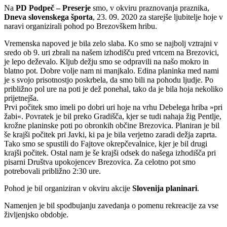
Na
PD Podpeč – Preserje
smo, v okviru praznovanja praznika,
Dneva slovenskega športa
, 23. 09. 2020 za starejše ljubitelje hoje v
naravi organizirali pohod po Brezovškem hribu.
Vremenska napoved je bila zelo slaba. Ko smo se najbolj vztrajni v
sredo ob 9. uri zbrali na našem izhodišču pred vrtcem na Brezovici,
je lepo deževalo. Kljub dežju smo se odpravili na našo mokro in
blatno pot. Dobre volje nam ni manjkalo. Edina planinka med nami
je s svojo prisotnostjo poskrbela, da smo bili na pohodu ljudje. Po
približno pol ure na poti je dež ponehal, tako da je bila hoja nekoliko
prijetnejša.
Prvi počitek smo imeli po dobri uri hoje na vrhu Debelega hriba »pri
žabi«. Povratek je bil preko Gradišča, kjer se tudi nahaja žig Pentlje,
krožne planinske poti po obronkih občine Brezovica. Planiran je bil
še krajši počitek pri Javki, ki pa je bila verjetno zaradi dežja zaprta.
Tako smo se spustili do Fajtove okrepčevalnice, kjer je bil drugi
krajši počitek. Ostal nam je še krajši odsek do našega izhodišča pri
pisarni Društva upokojencev Brezovica. Za celotno pot smo
potrebovali približno 2:30 ure.
Pohod je bil organiziran v okviru akcije
Slovenija planinari
.
Namenjen je bil spodbujanju zavedanja o pomenu rekreacije za vse
življenjsko obdobje.