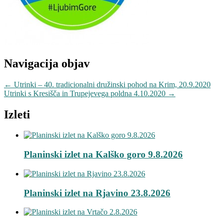
Navigacija objav
←
Utrinki – 40. tradicionalni družinski pohod na Krim, 20.9.2020
Utrinki s Kresišča in Trupejevega poldna 4.10.2020
→
Izleti
Planinski izlet na Kalško goro 9.8.2026
Planinski izlet na Rjavino 23.8.2026