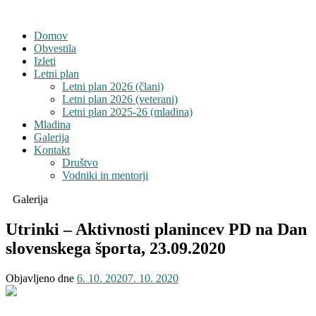
Domov
Obvestila
Izleti
Letni plan
Letni plan 2026 (člani)
Letni plan 2026 (veterani)
Letni plan 2025-26 (mladina)
Mladina
Galerija
Kontakt
Društvo
Vodniki in mentorji
Galerija
Utrinki – Aktivnosti planincev PD na Dan
slovenskega športa, 23.09.2020
Objavljeno dne
6. 10. 2020
7. 10. 2020