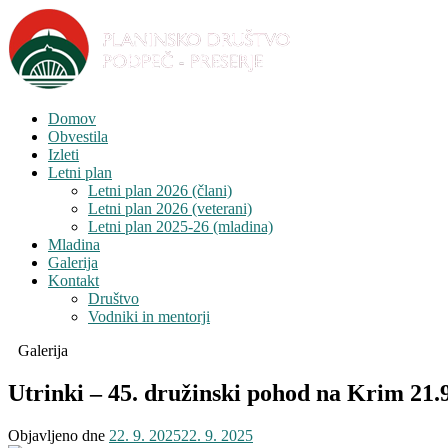
Domov
Obvestila
Izleti
Letni plan
Letni plan 2026 (člani)
Letni plan 2026 (veterani)
Letni plan 2025-26 (mladina)
Mladina
Galerija
Kontakt
Društvo
Vodniki in mentorji
Galerija
Utrinki – 45. družinski pohod na Krim 21.
Objavljeno dne
22. 9. 2025
22. 9. 2025