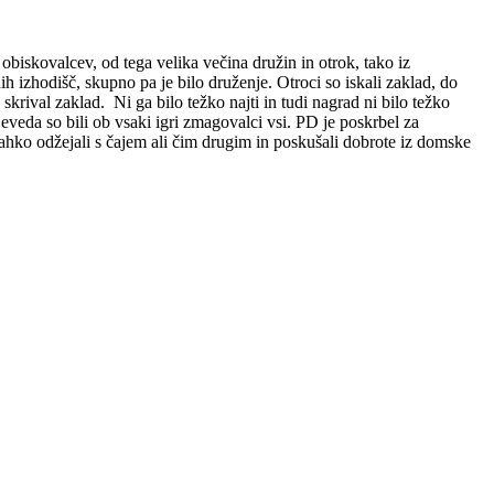
obiskovalcev, od tega velika večina družin in otrok, tako iz
nih izhodišč, skupno pa je bilo druženje. Otroci so iskali zaklad, do
e skrival zaklad. Ni ga bilo težko najti in tudi nagrad ni bilo težko
eveda so bili ob vsaki igri zmagovalci vsi. PD je poskrbel za
 lahko odžejali s čajem ali čim drugim in poskušali dobrote iz domske