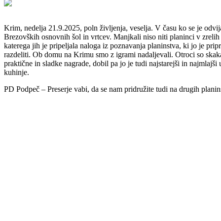
Krim, nedelja 21.9.2025, poln življenja, veselja. V času ko se je odvi
Brezovških osnovnih šol in vrtcev. Manjkali niso niti planinci v zrelih 
katerega jih je pripeljala naloga iz poznavanja planinstva, ki jo je pripr
razdeliti. Ob domu na Krimu smo z igrami nadaljevali. Otroci so skakal
praktične in sladke nagrade, dobil pa jo je tudi najstarejši in najmla
kuhinje.
PD Podpeč – Preserje vabi, da se nam pridružite tudi na drugih plani