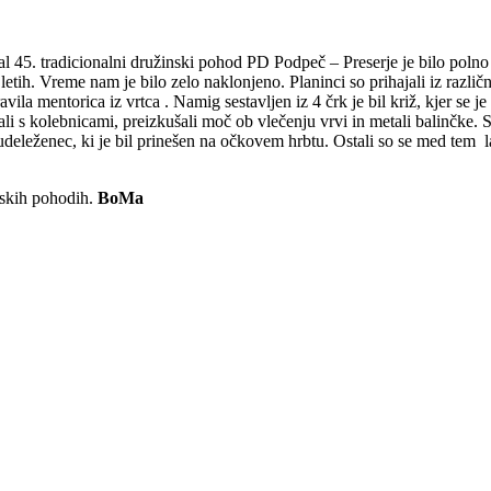
jal 45. tradicionalni družinski pohod PD Podpeč – Preserje je bilo polno 
letih. Vreme nam je bilo zelo naklonjeno. Planinci so prihajali iz različ
avila mentorica iz vrtca . Namig sestavljen iz 4 črk je bil križ, kjer se j
i s kolebnicami, preizkušali moč ob vlečenju vrvi in metali balinčke. S
jši udeleženec, ki je bil prinešen na očkovem hrbtu. Ostali so se med tem
nskih pohodih.
BoMa