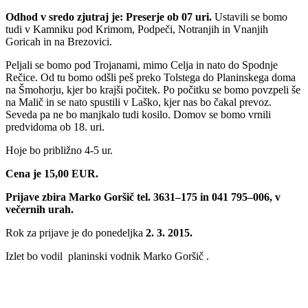
Odhod v sredo zjutraj je: Preserje ob 07 uri.
Ustavili se bomo
tudi v Kamniku pod Krimom, Podpeči, Notranjih in Vnanjih
Goricah in na Brezovici.
Peljali se bomo pod Trojanami, mimo Celja in nato do Spodnje
Rečice. Od tu bomo odšli peš preko Tolstega do Planinskega doma
na Šmohorju, kjer bo krajši počitek. Po počitku se bomo povzpeli še
na Malič in se nato spustili v Laško, kjer nas bo čakal prevoz.
Seveda pa ne bo manjkalo tudi kosilo. Domov se bomo vrnili
predvidoma ob 18. uri.
Hoje bo približno 4-5 ur.
Cena je 15,00 EUR.
Prijave zbira Marko Goršič tel. 3631–175 in 041 795–006, v
večernih urah.
Rok za prijave je do ponedeljka
2. 3. 2015.
Izlet bo vodil planinski vodnik Marko Goršič .