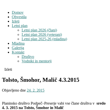
Domov
Obvestila
Izleti
Letni plan
Letni plan 2026 (člani)
Letni plan 2026 (veterani)
Letni plan 2025-26 (mladina)
Mladina
Galerija
Kontakt
Društvo
Vodniki in mentorji
Izleti
Tolsto, Šmohor, Malič 4.3.2015
Objavljeno dne
24. 2. 2015
Planinsko društvo Podpeč–Preserje vabi vse člane društva v
sredo
4. 3. 2015 na Tolsto, Šmohor in Malič