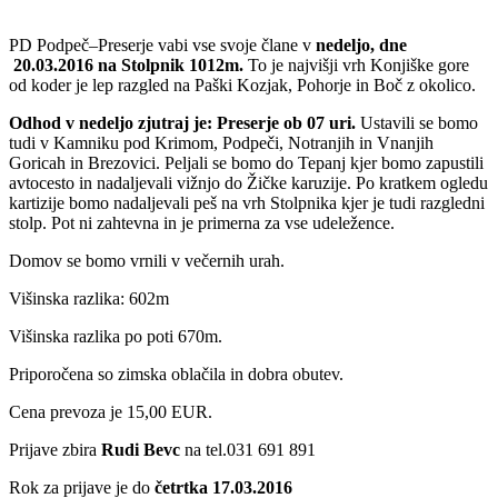
PD Podpeč–Preserje vabi vse svoje člane v
nedeljo, dne
20.03.2016 na Stolpnik 1012m.
To je
najvišji vrh Konjiške gore
od koder je lep razgled na Paški Kozjak, Pohorje in Boč z okolico.
Odhod v nedeljo zjutraj je: Preserje ob 07 uri.
Ustavili se bomo
tudi v Kamniku pod Krimom, Podpeči, Notranjih in Vnanjih
Goricah in Brezovici. Peljali se bomo do Tepanj kjer bomo zapustili
avtocesto in nadaljevali vižnjo do Žičke karuzije. Po kratkem ogledu
kartizije bomo nadaljevali peš na vrh Stolpnika kjer je tudi razgledni
stolp. Pot ni zahtevna in je primerna za vse udeležence.
Domov se bomo vrnili v večernih urah.
Višinska razlika: 602m
Višinska razlika po poti 670m.
Priporočena so zimska oblačila in dobra obutev.
Cena prevoza je 15,00 EUR.
Prijave zbira
Rudi Bevc
na tel.031 691 891
Rok za prijave je do
četrtka
17.03.2016