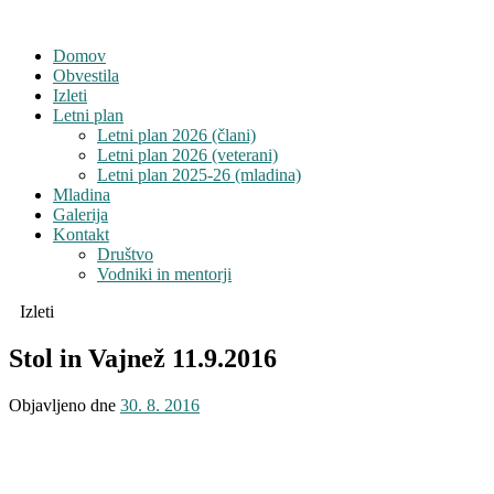
Domov
Obvestila
Izleti
Letni plan
Letni plan 2026 (člani)
Letni plan 2026 (veterani)
Letni plan 2025-26 (mladina)
Mladina
Galerija
Kontakt
Društvo
Vodniki in mentorji
Izleti
Stol in Vajnež 11.9.2016
Objavljeno dne
30. 8. 2016