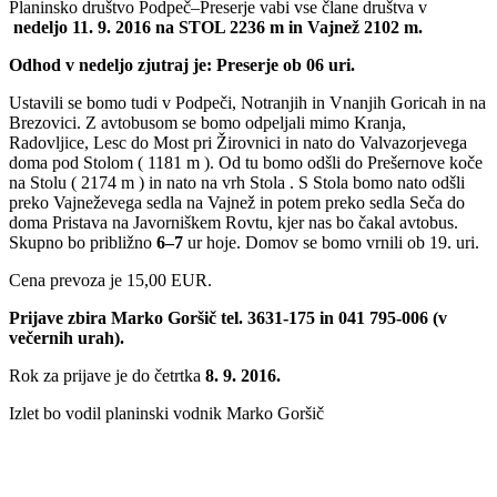
Planinsko društvo Podpeč–Preserje vabi vse člane društva v
nedeljo 11. 9. 2016 na STOL 2236 m in Vajnež 2102 m.
Odhod v nedeljo zjutraj je: Preserje ob 06 uri.
Ustavili se bomo tudi v Podpeči, Notranjih in Vnanjih Goricah in na
Brezovici. Z avtobusom se bomo odpeljali mimo Kranja,
Radovljice, Lesc do Most pri Žirovnici in nato do Valvazorjevega
doma pod Stolom ( 1181 m ). Od tu bomo odšli do Prešernove koče
na Stolu ( 2174 m ) in nato na vrh Stola . S Stola bomo nato odšli
preko Vajneževega sedla na Vajnež in potem preko sedla Seča do
doma Pristava na Javorniškem Rovtu, kjer nas bo čakal avtobus.
Skupno bo približno
6–7
ur hoje. Domov se bomo vrnili ob 19. uri.
Cena prevoza je 15,00 EUR.
Prijave zbira Marko Goršič tel. 3631-175 in 041 795-006 (v
večernih urah).
Rok za prijave je do četrtka
8. 9. 2016.
Izlet bo vodil planinski vodnik Marko Goršič