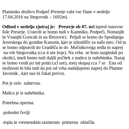
Planinsko društvo Podpeč-Preserje vabi vse člane v nedeljo
17.04.2016 na Stegovnik – 1692m).
Odhod v nedeljo zjutraj je: Preserje ob 07. uri
ispred osnovne
šole Preserje. Ustavili se bomo tudi v Kamniku, Podpeči, Notranjih
in Vnanjih Goricah in na Brezovici. Peljali se bomo do Spodnjega
Jezerskega do gostilne Kanonir, kjer je izhodišče za našo turo. Od tu
se bomo odpravili do Gradišča in do Močnikovega sedla in naprej
na vrh Stegovnika (cca 4 ure hoje). Na vrhu se bom razgledali po
okolici, imeli bomo tudi daljši počitek z malico iz nahrbtnika. Nazaj
se bomo vrnili po isti poti(cca3 ure), torej skupaj cca 7 ur . Ena od
možnosti bi bila tudi da pot od vrha nadaljujemo naprej do Planine
Javornik , kjer nas bi čakal prevoz.
Pot je zelo zahtevna.
Malica je iz nahrbtnika.
Potrebna oprema:
-pohodni čevlji
-topla in vremenskim razmeram primerna oblačila