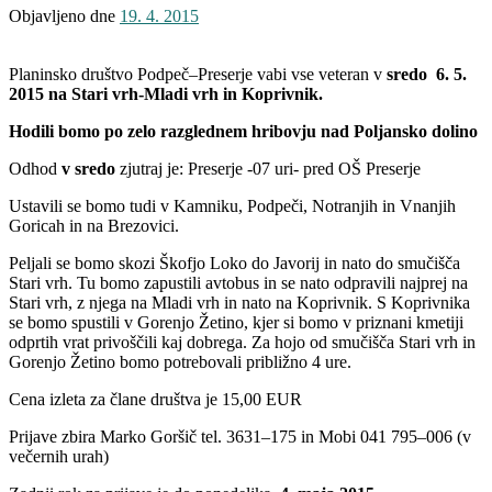
Objavljeno dne
19. 4. 2015
Planinsko društvo Podpeč–Preserje vabi vse veteran v
sredo 6.
5.
2015 na Stari vrh-Mladi vrh in Koprivnik.
Hodili bomo po zelo razglednem hribovju nad Poljansko dolino
Odhod
v sredo
zjutraj je: Preserje -07 uri- pred OŠ Preserje
Ustavili se bomo tudi v Kamniku, Podpeči, Notranjih in Vnanjih
Goricah in na Brezovici.
Peljali se bomo skozi Škofjo Loko do Javorij in nato do smučišča
Stari vrh. Tu bomo zapustili avtobus in se nato odpravili najprej na
Stari vrh, z njega na Mladi vrh in nato na Koprivnik. S Koprivnika
se bomo spustili v Gorenjo Žetino, kjer si bomo v priznani kmetiji
odprtih vrat privoščili kaj dobrega. Za hojo od smučišča Stari vrh in
Gorenjo Žetino bomo potrebovali približno 4 ure.
Cena izleta za člane društva je 15,00 EUR
Prijave zbira Marko Goršič tel. 3631–175 in Mobi 041 795–006 (v
večernih urah)