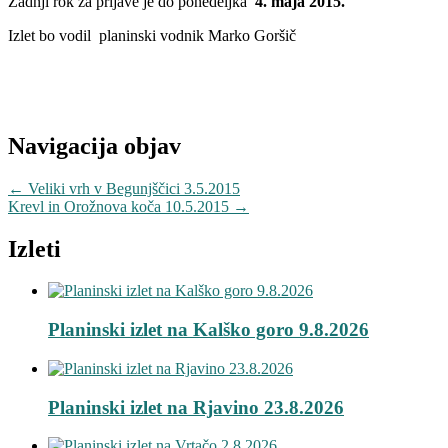
Zadnji rok za prijave je do ponedeljka
4. maja 2015.
Izlet bo vodil planinski vodnik Marko Goršič
Navigacija objav
←
Veliki vrh v Begunjščici 3.5.2015
Krevl in Orožnova koča 10.5.2015
→
Izleti
Planinski izlet na Kalško goro 9.8.2026
Planinski izlet na Rjavino 23.8.2026