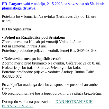
PD Logatec
vabi v nedeljo, 21.5.2023 na slovesnost ob
50. letnici
planinskega društva.
Potekala bo v brunarici Na ovinku (Grčarevec 2a), od 12. ure
naprej.
PD bo organizirala
•
Pohod na Razgledišče pod Srnjakom
Zborno mesto na Kalcah pri vrtnariji Vrtko ob 8. uri.
Pot ni zahtevna in traja 3 ure.
Potrebne predhodne prijave – vodnik Jernej Rus 040/468-648
• Kolesarska tura po logaških cestah
Zborno mesto pred brunarico Na ovinku, Grčarevec 2a ob 8. uri.
Kolesarjenje bo trajalo 3 ure, zaželeno gorsko kolo.
Potrebne predhodne prijave – vodnica Andreja Butina Čalić
051/825-072
Po zaključku uradnega dela bo za sprostitev poskrbel ansambel
Bratje.
Ob predhodni prijavi bosta topel obrok in prva pijača brezplačna.
Dostop do vabila na povezavi :
DAN NOTRANJSKIH
PLANINCEV 2023