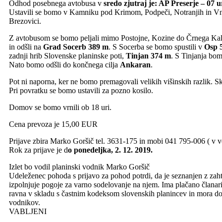
Odhod posebnega avtobusa v
sredo zjutraj je: AP Preserje – 07 u
Ustavili se bomo v Kamniku pod Krimom, Podpeči, Notranjih in Vn
Brezovici.
Z avtobusom se bomo peljali mimo Postojne, Kozine do Črnega Kal
in odšli na
Grad Socerb 389 m
. S Socerba se bomo spustili v
Osp 
zadnji hrib Slovenske planinske poti,
Tinjan 374 m
. S Tinjanja bom
Nato bomo odšli do končnega cilja
Ankaran
.
Pot ni naporna, ker ne bomo premagovali velikih višinskih razlik. S
Pri povratku se bomo ustavili za pozno kosilo.
Domov se bomo vrnili ob 18 uri.
Cena prevoza je 15,00 EUR
Prijave zbira Marko Goršič tel. 3631-175 in mobi 041 795-006 ( v v
Rok za prijave je d
o ponedeljka, 2. 12. 2019.
Izlet bo vodil planinski vodnik Marko Goršič
Udeleženec pohoda s prijavo za pohod potrdi, da je seznanjen z zah
izpolnjuje pogoje za varno sodelovanje na njem. Ima plačano članar
ravna v skladu s častnim kodeksom slovenskih planincev in mora do
vodnikov.
VABLJENI