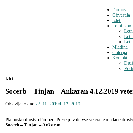
Domov
Obvestila
Izleti
Letni plan
Letn
Letn
Letn
Mladina
Galerija
Kontakt
Druš
Vodn
Izleti
Socerb – Tinjan – Ankaran 4.12.2019 vete
Objavljeno dne
22. 11. 2019
4. 12. 2019
Planinsko društvo Podpeč–Preserje vabi vse veterane in člane društ
Socerb – Tinjan – Ankaran