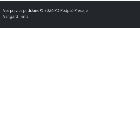
Vse pravice pridržane © 2026
PD Podpeč-Preserje
Vangard Tema