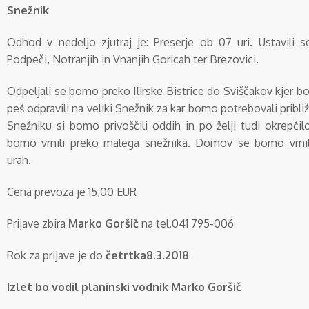
Snežnik
Odhod v nedeljo zjutraj je:
Preserje ob 07 uri. Ustavili
Podpeči, Notranjih in Vnanjih Goricah ter Brezovici.
Odpeljali se bomo preko Ilirske Bistrice do Sviščakov kjer b
peš odpravili na veliki Snežnik za kar bomo potrebovali pribli
Snežniku si bomo privoščili oddih in po želji tudi okrepči
bomo vrnili preko malega snežnika. Domov se bomo vrnil
urah.
Cena prevoza je 15,00 EUR
Prijave zbira
Marko Goršič
na tel.041 795-006
Rok za prijave je do
četrtka
8.3.2018
Izlet bo vodil planinski vodnik Marko Goršič