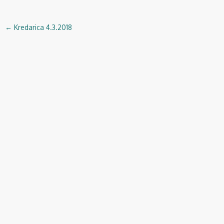
←
Kredarica 4.3.2018
Navigacija
objav