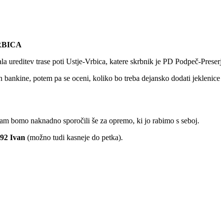
RBICA
la ureditev trase poti Ustje-Vrbica, katere skrbnik je PD Podpeč-Preser
n bankine, potem pa se oceni, koliko bo treba dejansko dodati jeklenice
am bomo naknadno sporočili še za opremo, ki jo rabimo s seboj.
 592 Ivan
(možno tudi kasneje do petka).