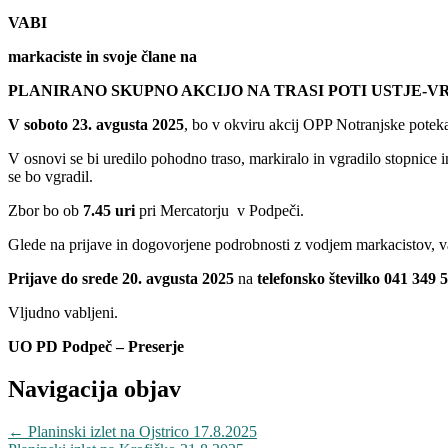
VABI
markaciste in svoje člane na
PLANIRANO SKUPNO AKCIJO NA TRASI POTI USTJE-V
V
soboto 23. avgusta 2025
, bo v okviru akcij OPP Notranjske poteka
V osnovi se bi uredilo pohodno traso, markiralo in vgradilo stopnice i
se bo vgradil.
Zbor bo ob
7.45 uri
pri Mercatorju v Podpeči.
Glede na prijave in dogovorjene podrobnosti z vodjem markacistov, v
Prijave
do srede 20. avgusta 2025
na
telefonsko številko 041 349
Vljudno vabljeni.
UO PD Podpeč – Preserje
Navigacija objav
←
Planinski izlet na Ojstrico 17.8.2025