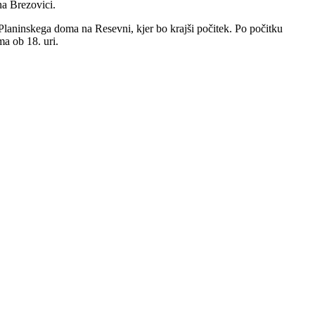
a Brezovici.
Planinskega doma na Resevni, kjer bo krajši počitek. Po počitku
a ob 18. uri.