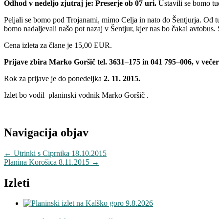
Odhod v nedeljo zjutraj je: Preserje ob 07 uri.
Ustavili se bomo tu
Peljali se bomo pod Trojanami, mimo Celja in nato do Šentjurja. Od t
bomo nadaljevali našo pot nazaj v Šentjur, kjer nas bo čakal avtobus
Cena izleta za člane je 15,00 EUR.
Prijave zbira Marko Goršič tel. 3631–175 in 041 795–006, v veče
Rok za prijave je do ponedeljka
2. 11. 2015.
Izlet bo vodil planinski vodnik Marko Goršič .
Navigacija objav
←
Utrinki s Ciprnika 18.10.2015
Planina Korošica 8.11.2015
→
Izleti