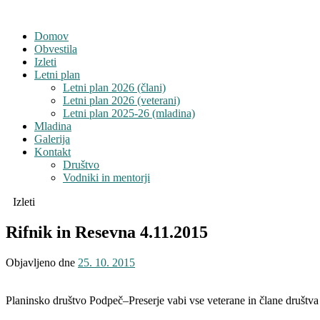
Domov
Obvestila
Izleti
Letni plan
Letni plan 2026 (člani)
Letni plan 2026 (veterani)
Letni plan 2025-26 (mladina)
Mladina
Galerija
Kontakt
Društvo
Vodniki in mentorji
Izleti
Rifnik in Resevna 4.11.2015
Objavljeno dne
25. 10. 2015
Planinsko društvo Podpeč–Preserje vabi vse veterane in člane društv