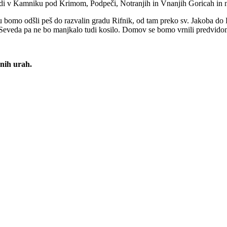
di v Kamniku pod Krimom, Podpeči, Notranjih in Vnanjih Goricah in n
u bomo odšli peš do razvalin gradu Rifnik, od tam preko sv. Jakoba do 
. Seveda pa ne bo manjkalo tudi kosilo. Domov se bomo vrnili predvidom
rnih urah.