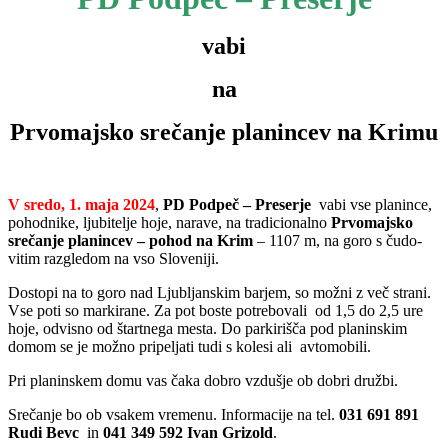
vabi
na
Prvomajsko srečanje planincev na Krimu
V
sredo, 1. maja 2024
,
PD Podpeč – Preserje
vabi vse planince,
pohodnike, ljubitelje hoje, narave, na tradicionalno
Prvomajsko
srečanje planincev –
pohod na Krim
– 1107 m, na goro s čudo­
vitim razgledom na vso Sloveniji.
Dostopi na to goro nad Ljubljanskim barjem, so možni z več strani.
Vse poti so markirane. Za pot boste potrebovali od 1,5 do 2,5 ure
hoje, odvisno od štartnega mesta. Do parkirišča pod planinskim
domom se je možno pripeljati tudi s kolesi ali avtomobili.
Pri planinskem domu vas čaka dobro vzdušje ob dobri družbi.
Srečanje bo ob vsakem vremenu. Informacije na tel.
031 691 891
Rudi Bevc
in
041 349 592 Ivan Grizold
.