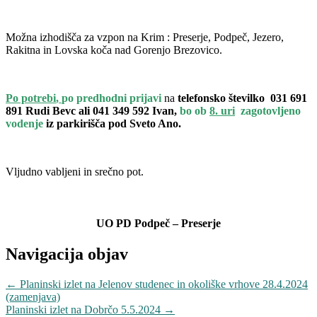
Možna izhodišča za vzpon na Krim : Preserje, Podpeč, Jezero,
Rakitna in Lovska koča nad Gorenjo Brezovico.
Po potrebi
,
po predhodni prijavi
na
telefonsko številko 031 691
891 Rudi Bevc ali 041 349 592 Ivan,
bo ob
8. uri
zagotovljeno
vodenje
iz parkirišča pod Sveto Ano.
Vljudno vabljeni in srečno pot.
UO PD Podpeč – Preserje
Navigacija objav
←
Planinski izlet na Jelenov studenec in okoliške vrhove 28.4.2024
(zamenjava)
Planinski izlet na Dobrčo 5.5.2024
→