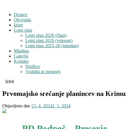
Domov
Obvestila
Izleti
Letni plan
Letni plan 2026 (člani)
Letni plan 2026 (veterani)
Letni plan 2025-26 (mladina)
Mladina
Galerija
Kontakt
Društvo
Vodniki in mentorji
Izleti
Prvomajsko srečanje planincev na Krimu
Objavljeno dne
23. 4. 2024
2. 5. 2024
PD Podpeč – Preserje