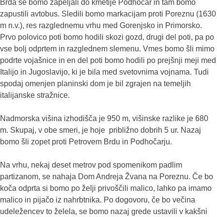
Brda se bomo zapeljali do kmetije Podhočar in tam bomo
zapustili avtobus. Sledili bomo markacijam proti Poreznu (1630
m n.v.), res razglednemu vrhu med Gorenjsko in Primorsko.
Prvo polovico poti bomo hodili skozi gozd, drugi del poti, pa po
vse bolj odprtem in razglednem slemenu. Vmes bomo šli mimo
podrte vojašnice in en del poti bomo hodili po prejšnji meji med
Italijo in Jugoslavijo, ki je bila med svetovnima vojnama. Tudi
spodaj omenjen planinski dom je bil zgrajen na temeljih
italijanske stražnice.
Nadmorska višina izhodišča je 950 m, višinske razlike je 680
m. Skupaj, v obe smeri, je hoje približno dobrih 5 ur. Nazaj
bomo šli zopet proti Petrovem Brdu in Podhočarju.
Na vrhu, nekaj deset metrov pod spomenikom padlim
partizanom, se nahaja Dom Andreja Žvana na Poreznu. Če bo
koča odprta si bomo po želji privoščili malico, lahko pa imamo
malico in pijačo iz nahrbtnika. Po dogovoru, če bo večina
udeležencev to želela, se bomo nazaj grede ustavili v kakšni