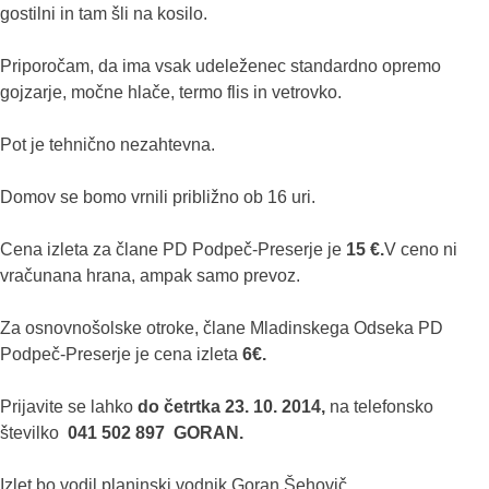
gostilni in tam šli na kosilo.
Priporočam, da ima vsak udeleženec standardno opremo
gojzarje, močne hlače, termo flis in vetrovko.
Pot je tehnično nezahtevna.
Domov se bomo vrnili približno ob 16 uri.
Cena izleta za člane PD Podpeč-Preserje je
15 €.
V ceno ni
vračunana hrana, ampak samo prevoz.
Za osnovnošolske otroke, člane Mladinskega Odseka PD
Podpeč-Preserje je cena izleta
6€.
Prijavite se lahko
do četrtka 23. 10. 2014,
na telefonsko
številko
041 502 897 GORAN.
Izlet bo vodil planinski vodnik Goran Šehovič.