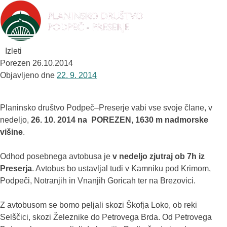
Izleti
Porezen 26.10.2014
Objavljeno dne
22. 9. 2014
Planinsko društvo Podpeč–Preserje vabi vse svoje člane, v
nedeljo,
26. 10. 2014
na
POREZEN, 1630 m nadmorske
višine
.
Odhod posebnega avtobusa je
v nedeljo zjutraj ob 7h iz
Preserja
. Avtobus bo ustavljal tudi v Kamniku pod Krimom,
Podpeči, Notranjih in Vnanjih Goricah ter na Brezovici.
Z avtobusom se bomo peljali skozi Škofja Loko, ob reki
Selščici, skozi Železnike do Petrovega Brda. Od Petrovega