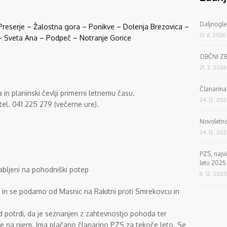
Daljnogle
Preserje – Žalostna gora – Ponikve – Dolenja Brezovica –
13. 6. 2026
– Sveta Ana – Podpeč – Notranje Gorice
OBČNI Z
21. 2. 2026
Članarin
in planinski čevlji primerni letnemu času.
24. 12. 20
tel. 041 225 279 (večerne ure).
Novoletno
24. 12. 20
PZS, najv
letu 2025
abljeni na pohodniški potep
8. 12. 2025
o in se podamo od Masnic na Rakitni proti Smrekovcu in
 potrdi, da je seznanjen z zahtevnostjo pohoda ter
je na njem. Ima plačano članarino PZS za tekoče leto. Se