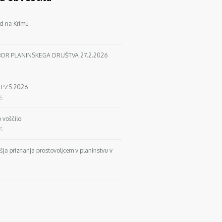
d na Krimu
BOR PLANINSKEGA DRUŠTVA 27.2.2026
a PZS 2026
25
 voščilo
25
išja priznanja prostovoljcem v planinstvu v