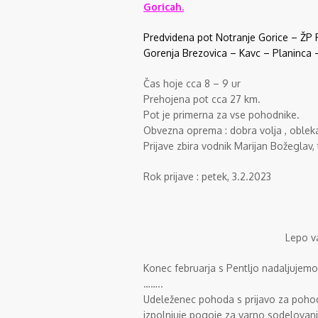
Goricah.
Predvidena pot Notranje Gorice – ŽP 
Gorenja Brezovica – Kavc – Planinca 
Čas hoje cca 8 – 9 ur
Prehojena pot cca 27 km.
Pot je primerna za vse pohodnike.
Obvezna oprema : dobra volja , obleka 
Prijave zbira vodnik Marijan Božeglav, 
Rok prijave : petek, 3.2.2023
Lepo v
Konec februarja s Pentljo nadaljujem
……..
Udeleženec pohoda s prijavo za pohod
izpolnjuje pogoje za varno sodelovan