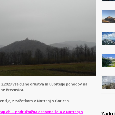
.2.2023 vse člane društva in ljubitelje pohodov na
ine Brezovica.
Pentlje, z začetkom v Notranjih Goricah.
taji 6b – podružnična osnovna šola v Notranjih
Zadnj