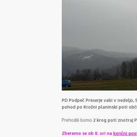
PD Podpeč Preserje vabi v nedeljo, 5
pohod po Krožni planinski poti obč
Prehodili bomo
2 krog poti znotraj 
Zberemo se ob 8. uri na
končni pos