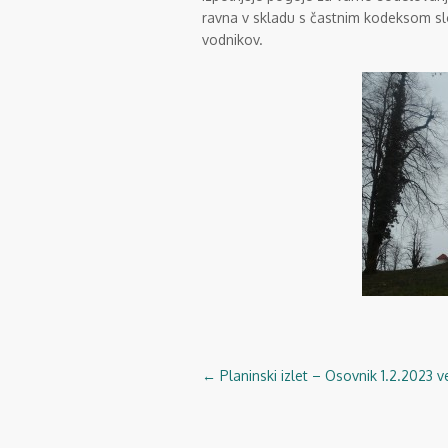
ravna v skladu s častnim kodeksom sl
vodnikov.
←
Planinski izlet – Osovnik 1.2.2023 v
Navigacija
objav