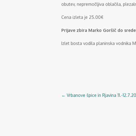
obutev, nepremočljiva oblačila, plezal
Cena izleta je 25.00€
Prijave zbira Marko Goršič do srede 
Izlet bosta vodila planinska vodnika M
←
Vrbanove špice in Rjavina 11.-12.7.2
Navigacija
objav