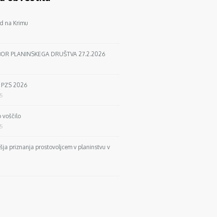
d na Krimu
BOR PLANINSKEGA DRUŠTVA 27.2.2026
a PZS 2026
25
 voščilo
25
išja priznanja prostovoljcem v planinstvu v