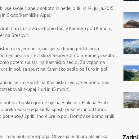
 vse svoje člane v soboto in nedeljo 18. in 19. julija.2015
e in Skuto(Kamniške Alpe).
ob 6-ti uri
, ustavili se bomo tudi v Kamniku pod Krimom,
er na Brezovici.
strico in v Jermanco, od kjer se bomo podali proti
o nemarkirani stezi skozi Repov kot do Srebrnega sedla
 bomo potem spustili na Kamniško sedlo. Za vzpon na
ure in pol, za spust na Kamniško sedlo pa 1 uro in pol.
no in se z nje vrnili na Kamniško sedlo, kjer bomo tudi
otrebovali skupaj 2 uri in 15 minut).
o pot na Tursko goro, z nje na Rinke in z Rink na Skuto.
mo preko Kokrskega sedla spustili v Konec in od tam v
 potrebovali približno 4 ure in pol. Domov se bomo vrnili
Zadnj
 ki jih ne motijo brezpotja. Obvezna je dobra planinska