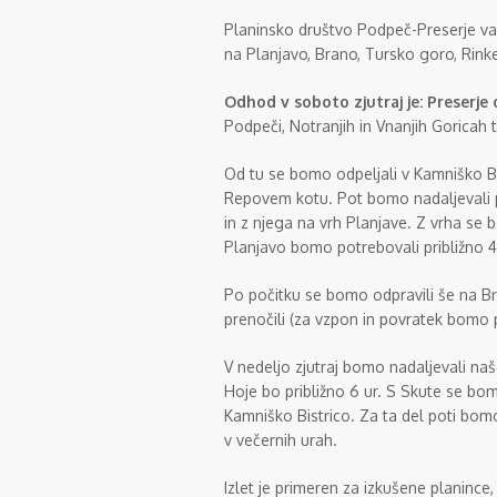
Planinsko društvo Podpeč-Preserje vabi
na Planjavo, Brano, Tursko goro, Rink
Odhod v soboto zjutraj je: Preserje 
Podpeči, Notranjih in Vnanjih Goricah t
Od tu se bomo odpeljali v Kamniško Bi
Repovem kotu. Pot bomo nadaljevali p
in z njega na vrh Planjave. Z vrha se
Planjavo bomo potrebovali približno 4 
Po počitku se bomo odpravili še na Bra
prenočili (za vzpon in povratek bomo p
V nedeljo zjutraj bomo nadaljevali naš
Hoje bo približno 6 ur. S Skute se bo
Kamniško Bistrico. Za ta del poti bomo
v večernih urah.
Izlet je primeren za izkušene planince,