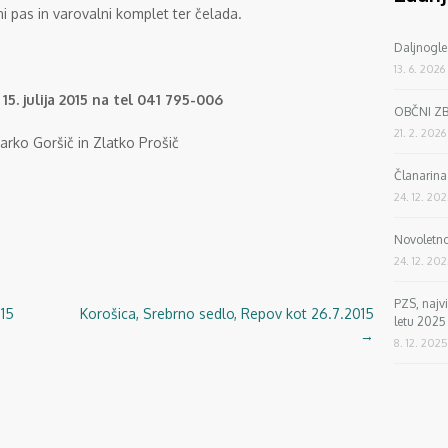
ni pas in varovalni komplet ter čelada.
Daljnogle
13. 6. 2026
15. julija 2015 na tel 041 795-006
OBČNI Z
21. 2. 2026
arko Goršič in Zlatko Prošič
Članarin
24. 12. 20
Novoletno
24. 12. 20
PZS, najv
015
Korošica, Srebrno sedlo, Repov kot 26.7.2015
letu 2025
→
8. 12. 2025