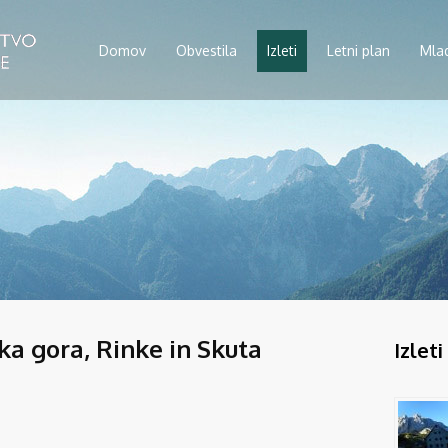
Domov
Obvestila
Izleti
Letni plan
Mla
ka gora, Rinke in Skuta
Izleti