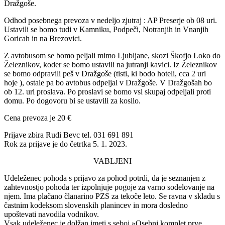
Dražgoše.
Odhod posebnega prevoza v nedeljo zjutraj : AP Preserje ob 08 uri.
Ustavili se bomo tudi v Kamniku, Podpeči, Notranjih in Vnanjih
Goricah in na Brezovici.
Z avtobusom se bomo peljali mimo Ljubljane, skozi Škofjo Loko do
Železnikov, koder se bomo ustavili na jutranji kavici. Iz Železnikov
se bomo odpravili peš v Dražgoše (tisti, ki bodo hoteli, cca 2 uri
hoje ), ostale pa bo avtobus odpeljal v Dražgoše. V Dražgošah bo
ob 12. uri proslava. Po proslavi se bomo vsi skupaj odpeljali proti
domu. Po dogovoru bi se ustavili za kosilo.
Cena prevoza je 20 €
Prijave zbira Rudi Bevc tel. 031 691 891
Rok za prijave je do četrtka 5. 1. 2023.
VABLJENI
Udeleženec pohoda s prijavo za pohod potrdi, da je seznanjen z
zahtevnostjo pohoda ter izpolnjuje pogoje za varno sodelovanje na
njem. Ima plačano članarino PZS za tekoče leto. Se ravna v skladu s
častnim kodeksom slovenskih planincev in mora dosledno
upoštevati navodila vodnikov.
Vsak udeleženec je dolžan imeti s seboj »Osebni komplet prve