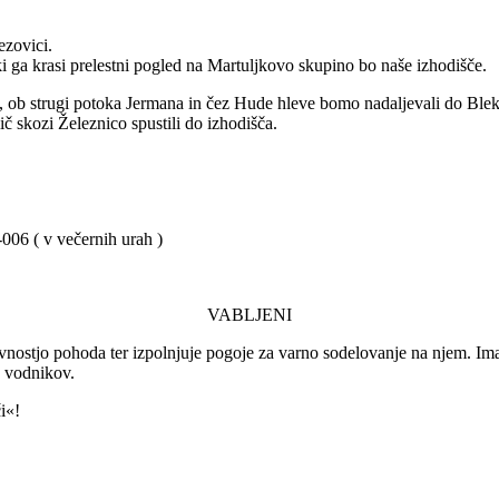
ezovici.
i ga krasi prelestni pogled na Martuljkovo skupino bo naše izhodišče.
, ob strugi potoka Jermana in čez Hude hleve bomo nadaljevali do Ble
č skozi Železnico spustili do izhodišča.
-006 ( v večernih urah )
VABLJENI
vnostjo pohoda ter izpolnjuje pogoje za varno sodelovanje na njem. Ima
a vodnikov.
i«!