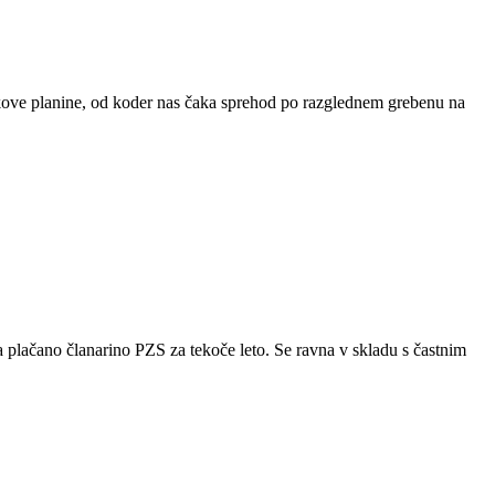
kove planine, od koder nas čaka sprehod po razglednem grebenu na
 plačano članarino PZS za tekoče leto. Se ravna v skladu s častnim