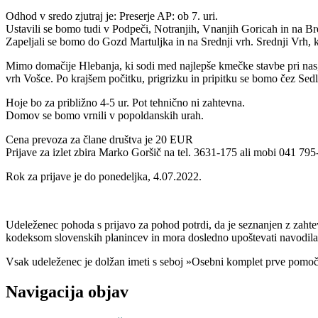
Odhod v sredo zjutraj je: Preserje AP: ob 7. uri.
Ustavili se bomo tudi v Podpeči, Notranjih, Vnanjih Goricah in na Br
Zapeljali se bomo do Gozd Martuljka in na Srednji vrh. Srednji Vrh, k
Mimo domačije Hlebanja, ki sodi med najlepše kmečke stavbe pri nas
vrh Vošce. Po krajšem počitku, prigrizku in pripitku se bomo čez Sedli
Hoje bo za približno 4-5 ur. Pot tehnično ni zahtevna.
Domov se bomo vrnili v popoldanskih urah.
Cena prevoza za člane društva je 20 EUR
Prijave za izlet zbira Marko Goršič na tel. 3631-175 ali mobi 041 795
Rok za prijave je do ponedeljka, 4.07.2022.
Udeleženec pohoda s prijavo za pohod potrdi, da je seznanjen z zahte
kodeksom slovenskih planincev in mora dosledno upoštevati navodil
Vsak udeleženec je dolžan imeti s seboj »Osebni komplet prve pomoč
Navigacija objav