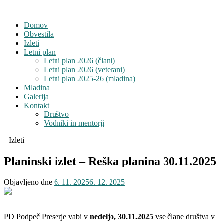
Domov
Obvestila
Izleti
Letni plan
Letni plan 2026 (člani)
Letni plan 2026 (veterani)
Letni plan 2025-26 (mladina)
Mladina
Galerija
Kontakt
Društvo
Vodniki in mentorji
Izleti
Planinski izlet – Reška planina 30.11.2025
Objavljeno dne
6. 11. 2025
6. 12. 2025
PD Podpeč Preserje vabi v
nedeljo, 30.11.2025
vse člane društva v