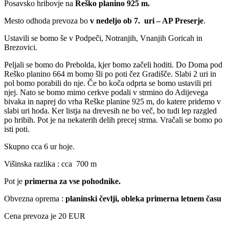
Posavsko hribovje na
Reško planino 925 m.
Mesto odhoda prevoza bo
v nedeljo ob 7. uri – AP Preserje
.
Ustavili se bomo še v Podpeči, Notranjih, Vnanjih Goricah in
Brezovici.
Peljali se bomo do Prebolda, kjer bomo začeli hoditi. Do Doma pod
Reško planino 664 m bomo šli po poti čez Gradišče. Slabi 2 uri in
pol bomo porabili do nje. Če bo koča odprta se bomo ustavili pri
njej. Nato se bomo mimo cerkve podali v strmino do Adijevega
bivaka in naprej do vrha Reške planine 925 m, do katere pridemo v
slabi uri hoda. Ker listja na drevesih ne bo več, bo tudi lep razgled
po hribih. Pot je na nekaterih delih precej strma. Vračali se bomo po
isti poti.
Skupno cca 6 ur hoje.
Višinska razlika : cca 700 m
Pot je
primerna za vse pohodnike.
Obvezna oprema :
planinski čevlji, obleka primerna letnem času
Cena prevoza je 20 EUR