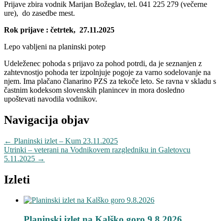
Prijave zbira vodnik Marijan Božeglav, tel. 041 225 279 (večerne
ure), do zasedbe mest.
Rok prijave : četrtek, 27.11.2025
Lepo vabljeni na planinski potep
Udeleženec pohoda s prijavo za pohod potrdi, da je seznanjen z
zahtevnostjo pohoda ter izpolnjuje pogoje za varno sodelovanje na
njem. Ima plačano članarino PZS za tekoče leto. Se ravna v skladu s
častnim kodeksom slovenskih planincev in mora dosledno
upoštevati navodila vodnikov.
Navigacija objav
←
Planinski izlet – Kum 23.11.2025
Utrinki – veterani na Vodnikovem razgledniku in Galetovcu
5.11.2025
→
Izleti
Planinski izlet na Kalško goro 9.8.2026