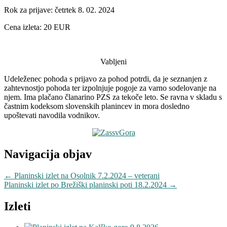
Rok za prijave: četrtek 8. 02. 2024
Cena izleta: 20 EUR
Vabljeni
Udeleženec pohoda s prijavo za pohod potrdi, da je seznanjen z
zahtevnostjo pohoda ter izpolnjuje pogoje za varno sodelovanje na
njem. Ima plačano članarino PZS za tekoče leto. Se ravna v skladu s
častnim kodeksom slovenskih planincev in mora dosledno
upoštevati navodila vodnikov.
Navigacija objav
←
Planinski izlet na Osolnik 7.2.2024 – veterani
Planinski izlet po Brežiški planinski poti 18.2.2024
→
Izleti