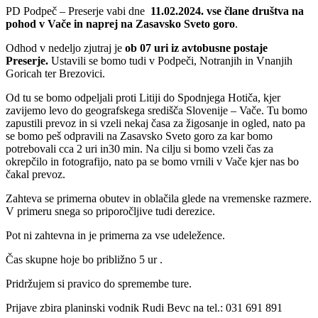
PD Podpeč – Preserje vabi dne
11.02.2024. vse člane društva na
pohod v Vače in naprej na Zasavsko Sveto goro
.
Odhod v nedeljo zjutraj je
ob 07 uri iz avtobusne postaje
Preserje.
Ustavili se bomo tudi v Podpeči, Notranjih in Vnanjih
Goricah ter Brezovici.
Od tu se bomo odpeljali proti Litiji do Spodnjega Hotiča, kjer
zavijemo levo do geografskega središča Slovenije – Vače. Tu bomo
zapustili prevoz in si vzeli nekaj časa za žigosanje in ogled, nato pa
se bomo peš odpravili na Zasavsko Sveto goro za kar bomo
potrebovali cca 2 uri in30 min. Na cilju si bomo vzeli čas za
okrepčilo in fotografijo, nato pa se bomo vrnili v Vače kjer nas bo
čakal prevoz.
Zahteva se primerna obutev in oblačila glede na vremenske razmere.
V primeru snega so priporočljive tudi derezice.
Pot ni zahtevna in je primerna za vse udeležence.
Čas skupne hoje bo približno 5 ur .
Pridržujem si pravico do spremembe ture.
Prijave zbira planinski vodnik Rudi Bevc na tel.: 031 691 891