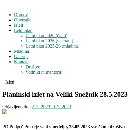
Domov
Obvestila
Izleti
Letni plan
Letni plan 2026 (člani)
Letni plan 2026 (veterani)
Letni plan 2025-26 (mladina)
Mladina
Galerija
Kontakt
Društvo
Vodniki in mentorji
Izleti
Planinski izlet na Veliki Snežnik 28.5.2023
Objavljeno dne
2. 5. 2023
29. 5. 2023
PD Podpeč Preserje vabi v
nedeljo, 28.05.2023 vse člane društva