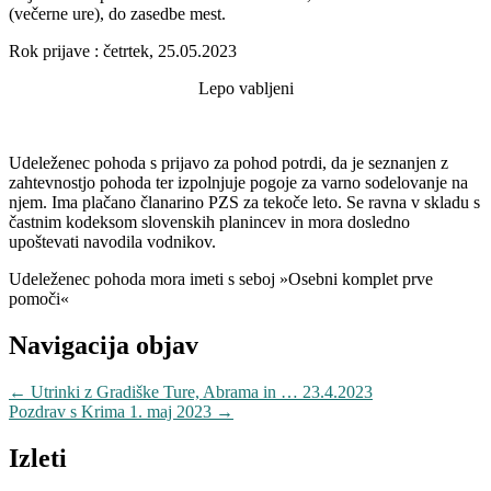
(večerne ure), do zasedbe mest.
Rok prijave : četrtek, 25.05.2023
Lepo vabljeni
Udeleženec pohoda s prijavo za pohod potrdi, da je seznanjen z
zahtevnostjo pohoda ter izpolnjuje pogoje za varno sodelovanje na
njem. Ima plačano članarino PZS za tekoče leto. Se ravna v skladu s
častnim kodeksom slovenskih planincev in mora dosledno
upoštevati navodila vodnikov.
Udeleženec pohoda mora imeti s seboj »Osebni komplet prve
pomoči«
Navigacija objav
←
Utrinki z Gradiške Ture, Abrama in … 23.4.2023
Pozdrav s Krima 1. maj 2023
→
Izleti