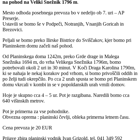
na pohod na Veliki Snežnik 1796 m
.
Mesto odhoda posebnega prevoza bo v nedeljo ob 7. uri – AP
Preserje.
Ustavili se bomo še v Podpeči, Notranjih, Vnanjih Goricah in
Brezovici.
Peljali se bomo preko Ilirske Bistrice do Sviščakov, kjer bomo pri
Planinskem domu začeli naš pohod.
Od Planinskega doma 1242m, preko Grde drage in Malega
Snežnika 1694 m, do vrha Velikega Snežnika 1796m, bomo
potrebovali okoli 2 uri in 30 minut. V Koči Draga Karolina 1790m,
ki se nahaja le nekaj korakov pod vrhom, si bomo privoščili oddih in
po želji tudi okrepčilo. Po cca 2 urah spusta se bomo pri Planinskem
domu vkrcali v kombi in se v popoldanskih urah vrnili domov.
Hoje je skupno cca 4 – 5 ur. Pot je razgibana. Naredili bomo cca
640 višinskih metrov.
Pot je primerna za vse pohodnike.
Obvezna oprema : planinski čevlji, obleka primerna letnem času.
Cena prevoza je 20 EUR
Prijave zbira planinski vodnik Ivan Grizold, tel. 041 349 592