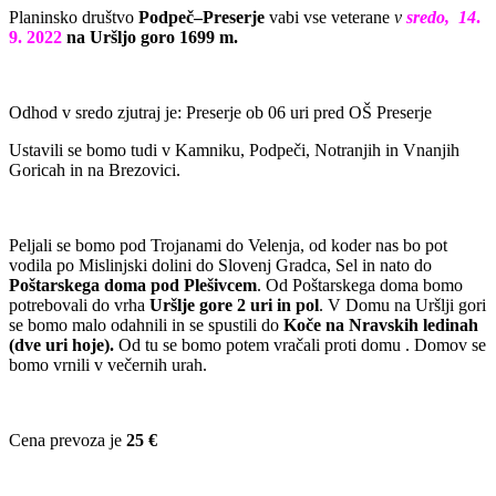
Planinsko društvo
Podpeč–Preserje
vabi vse veterane
v
sredo, 14
.
9. 2022
na Uršljo goro 1699 m.
Odhod v sredo zjutraj je: Preserje ob 06 uri pred OŠ Preserje
Ustavili se bomo tudi v Kamniku, Podpeči, Notranjih in Vnanjih
Goricah in na Brezovici.
Peljali se bomo pod Trojanami do Velenja, od koder nas bo pot
vodila po Mislinjski dolini do Slovenj Gradca, Sel in nato do
Poštarskega doma pod Plešivcem
. Od Poštarskega doma bomo
potrebovali do vrha
Uršlje gore 2 uri in pol
. V Domu na Uršlji gori
se bomo malo odahnili in se spustili do
Koče na Nravskih ledinah
(dve uri hoje).
Od tu se bomo potem vračali proti domu . Domov se
bomo vrnili v večernih urah.
Cena prevoza je
25 €