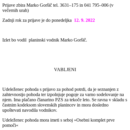
Prijave zbira Marko Goršič tel. 3631–175 in 041 795–006 (v
večernih urah)
Zadnji rok za prijave je do ponedeljka
12
. 9. 2022
Izlet bo vodil planinski vodnik Marko Goršič.
VABLJENI
Udeleženec pohoda s prijavo za pohod potrdi, da je seznanjen z
zahtevnostjo pohoda ter izpolnjuje pogoje za varno sodelovanje na
njem. Ima plačano članarino PZS za tekoče leto. Se ravna v skladu s
častnim kodeksom slovenskih planincev in mora dosledno
upoštevati navodila vodnikov.
Udeleženec pohoda mora imeti s seboj »Osebni komplet prve
pomoči«