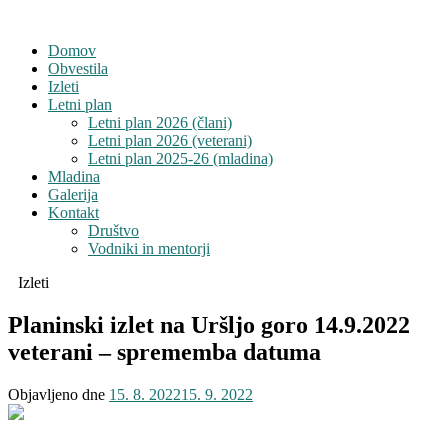
Domov
Obvestila
Izleti
Letni plan
Letni plan 2026 (člani)
Letni plan 2026 (veterani)
Letni plan 2025-26 (mladina)
Mladina
Galerija
Kontakt
Društvo
Vodniki in mentorji
Izleti
Planinski izlet na Uršljo goro 14.9.2022
veterani – sprememba datuma
Objavljeno dne
15. 8. 2022
15. 9. 2022