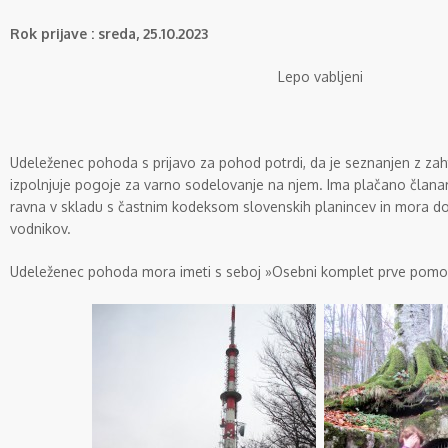
Rok prijave : sreda, 25.10.2023
Lepo vabljeni
Udeleženec pohoda s prijavo za pohod potrdi, da je seznanjen z za
izpolnjuje pogoje za varno sodelovanje na njem. Ima plačano člana
ravna v skladu s častnim kodeksom slovenskih planincev in mora d
vodnikov.
Udeleženec pohoda mora imeti s seboj »Osebni komplet prve pomo