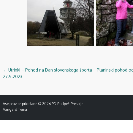
←
Utrinki – Pohod na Dan slovenskega športa
Planinski pohod o
Navigacija
27.9.2023
objav
Vse pravice pridržane © 2026
PD Podpeč-Preserje
Vangard Tema