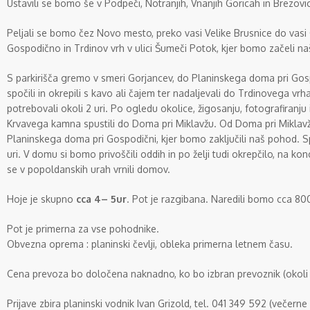
Ustavili se bomo še v Podpeči, Notranjih, Vnanjih Goricah in Brezovic
Peljali se bomo čez Novo mesto, preko vasi Velike Brusnice do vasi 
Gospodično in Trdinov vrh v ulici Šumeči Potok, kjer bomo začeli n
S parkirišča gremo v smeri Gorjancev, do Planinskega doma pri G
spočili in okrepili s kavo ali čajem ter nadaljevali do Trdinovega vr
potrebovali okoli 2 uri. Po ogledu okolice, žigosanju, fotografiranj
Krvavega kamna spustili do Doma pri Miklavžu. Od Doma pri Miklavž
Planinskega doma pri Gospodični, kjer bomo zaključili naš pohod. Spu
uri. V domu si bomo privoščili oddih in po želji tudi okrepčilo, na kon
se v popoldanskih urah vrnili domov.
Hoje je skupno
cca 4– 5ur
. Pot je razgibana. Naredili bomo cca 800
Pot je primerna za vse pohodnike.
Obvezna oprema : planinski čevlji, obleka primerna letnem času.
Cena prevoza bo določena naknadno, ko bo izbran prevoznik (okoli 
Prijave zbira planinski vodnik Ivan Grizold, tel. 041 349 592 (večern