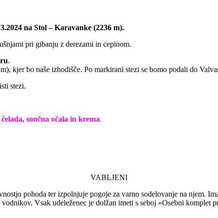
.3.2024 na Stol – Karavanke (2236 m).
kušnjami pri gibanju z derezami in cepinom.
oru
.
0 m), kjer bo naše izhodišče. Po markirani stezi se bomo podali do Valva
ti stezi.
, čelada, sončna očala in krema
.
VABLJENI
vnostjo pohoda ter izpolnjuje pogoje za varno sodelovanje na njem. Ima
 vodnikov. Vsak udeleženec je dolžan imeti s seboj »Osebni komplet 