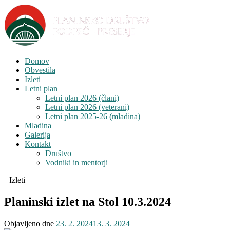
Domov
Obvestila
Izleti
Letni plan
Letni plan 2026 (člani)
Letni plan 2026 (veterani)
Letni plan 2025-26 (mladina)
Mladina
Galerija
Kontakt
Društvo
Vodniki in mentorji
Izleti
Planinski izlet na Stol 10.3.2024
Objavljeno dne
23. 2. 2024
13. 3. 2024