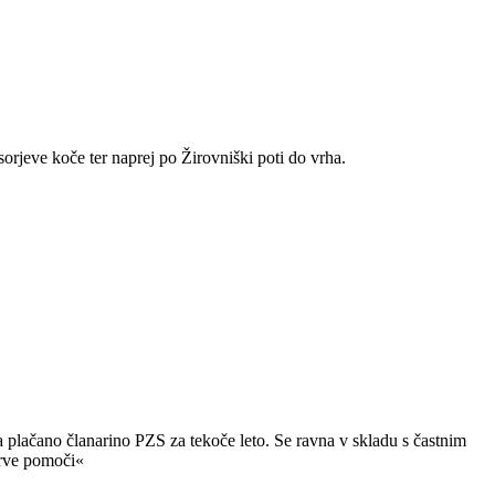
sorjeve koče ter naprej po Žirovniški poti do vrha.
 plačano članarino PZS za tekoče leto. Se ravna v skladu s častnim
prve pomoči«