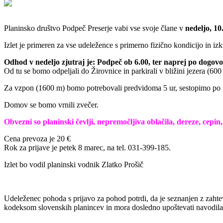
Planinsko društvo Podpeč Preserje vabi vse svoje člane v
nedeljo, 10
Izlet je primeren za vse udeležence s primerno fizično kondicijo in iz
Odhod v nedeljo zjutraj je: Podpeč ob 6.00, ter naprej po dogov
Od tu se bomo odpeljali do Žirovnice in parkirali v bližini jezera (60
Za vzpon (1600 m) bomo potrebovali predvidoma 5 ur, sestopimo po is
Domov se bomo vrnili zvečer.
Obvezni so planinski čevlji, nepremočljiva oblačila, dereze, cepin
Cena prevoza je 20 €
Rok za prijave je petek 8 marec, na tel. 031-399-185.
Izlet bo vodil planinski vodnik Zlatko Prošič
Udeleženec pohoda s prijavo za pohod potrdi, da je seznanjen z zahte
kodeksom slovenskih planincev in mora dosledno upoštevati navodila