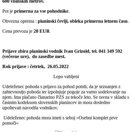
600 višinskih metrov.
Pot je
primerna za vse pohodnike
.
Obvezna oprema :
planinski čevlji, obleka primerna letnem času
.
Cena prevoza je
20 EUR
Prijave zbira planinski vodnik Ivan Grizold, tel. 041 349 592
(večerne ure), do zasedbe mest.
Rok prijave : četrtek, 26.05.2022
Lepo vabljeni
Udeleženec pohoda s prijavo za pohod potrdi, da je seznanjen z
zahtevnostjo pohoda ter izpolnjuje pogoje za varno sodelovanje na
njem. Ima plačano članarino PZS za tekoče leto. Se ravna v skladu s
častnim kodeksom slovenskih planincev in mora dosledno
upoštevati navodila vodnikov.
Udeleženec pohoda mora imeti s seboj »Osebni komplet prve
pomoči«