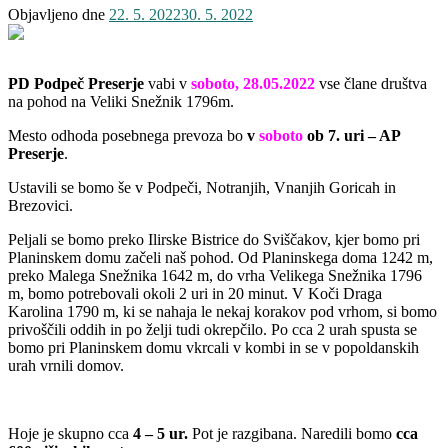
Objavljeno dne
22. 5. 2022
30. 5. 2022
PD Podpeč Preserje
vabi v
soboto, 28.05.2022
vse člane društva
na pohod na Veliki Snežnik 1796m.
Mesto odhoda posebnega prevoza bo
v
soboto
ob 7. uri – AP
Preserje
.
Ustavili se bomo še v Podpeči, Notranjih, Vnanjih Goricah in
Brezovici.
Peljali se bomo preko Ilirske Bistrice do Sviščakov, kjer bomo pri
Planinskem domu začeli naš pohod. Od Planinskega doma 1242 m,
preko Malega Snežnika 1642 m, do vrha Velikega Snežnika 1796
m, bomo potrebovali okoli 2 uri in 20 minut. V Koči Draga
Karolina 1790 m, ki se nahaja le nekaj korakov pod vrhom, si bomo
privoščili oddih in po želji tudi okrepčilo. Po cca 2 urah spusta se
bomo pri Planinskem domu vkrcali v kombi in se v popoldanskih
urah vrnili domov.
Hoje je skupno cca
4 – 5 ur.
Pot je razgibana. Naredili bomo
cca