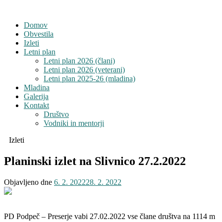
Domov
Obvestila
Izleti
Letni plan
Letni plan 2026 (člani)
Letni plan 2026 (veterani)
Letni plan 2025-26 (mladina)
Mladina
Galerija
Kontakt
Društvo
Vodniki in mentorji
Izleti
Planinski izlet na Slivnico 27.2.2022
Objavljeno dne
6. 2. 2022
28. 2. 2022
PD Podpeč – Preserje vabi 27.02.2022 vse člane društva na 1114 m