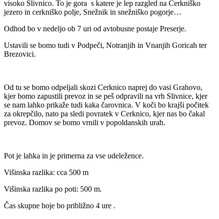
visoko Slivnico. To je gora s katere je lep razgled na Cerkniško
jezero in cerkniško polje, Snežnik in snežniško pogorje…
Odhod bo v nedeljo ob 7 uri od avtobusne postaje Preserje.
Ustavili se bomo tudi v Podpeči, Notranjih in Vnanjih Goricah ter
Brezovici.
Od tu se bomo odpeljali skozi Cerknico naprej do vasi Grahovo,
kjer bomo zapustili prevoz in se peš odpravili na vrh Slivnice, kjer
se nam lahko prikaže tudi kaka čarovnica. V koči bo krajši počitek
za okrepčilo, nato pa sledi povratek v Cerknico, kjer nas bo čakal
prevoz. Domov se bomo vrnili v popoldanskih urah.
Pot je lahka in je primerna za vse udeležence.
Višinska razlika: cca 500 m
Višinska razlika po poti: 500 m.
Čas skupne hoje bo približno 4 ure .