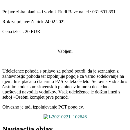
Prijave zbira planinski vodnik Rudi Bevc na tel.: 031 691 891
Rok za prijave: četrtek 24.02.2022
Cena izleta: 20 EUR
Vabljeni
Udeleženec pohoda s prijavo za pohod potrdi, da je seznanjen z
zahtevnostjo pohoda ter izpolnjuje pogoje za varno sodelovanje na
njem. Ima plačano članarino PZS za tekoče leto. Se ravna v skladu s
častnim kodeksom slovenskih planincev in mora dosledno
upoštevati navodila vodnikov. Vsak udeleženec je dolžan imeti s
seboj »Osebni komplet prve pomoči«
Obvezno je tudi izpolnjevanje PCT pogojev.
Navigacija objav