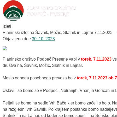
Izleti
Planinski izlet na Šavnik, Možic, Slatnik in Lajnar 7.11.2023 –
Objavljeno dne
30. 10. 2023
Planinsko društvo Podpeč Preserje vabi v
torek, 7.11.2023
vs
društva na, Šavnik, Možic, Slatnik in Lajnar.
Mesto odhoda posebnega prevoza bo v
torek, 7.11.2023 ob 7
Ustavili se bomo še v Podpeči, Notranjih, Vnanjih Goricah in B
Peljali se bomo na sedlo Vrh Bače kjer bomo začeli s hojo. N
na razgledni vrh Šavnik. Po krajšem postanku bomo nadaljeva
Slatnik, in na Lajnar, od koder se bomo spustili na Soriško pl