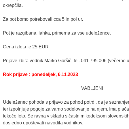
okrepčila.
Za pot bomo potrebovali cca 5 in pol ur.
Pot je razgibana, lahka, primerna za vse udeležence.
Cena izleta je 25 EUR
Prijave zbira vodnik Marko Goršič, tel. 041 795 006 (večerne u
Rok prijave : ponedeljek, 6.11.2023
VABLJENI
Udeleženec pohoda s prijavo za pohod potrdi, da je seznanje
ter izpolnjuje pogoje za varno sodelovanje na njem. Ima plač
tekoče leto. Se ravna v skladu s častnim kodeksom slovenski
dosledno upoštevati navodila vodnikov.