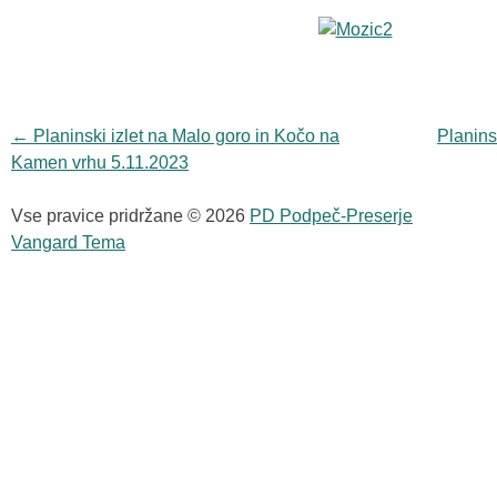
Navigacija objav
←
Planinski izlet na Malo goro in Kočo na
Planins
Kamen vrhu 5.11.2023
Vse pravice pridržane © 2026
PD Podpeč-Preserje
Vangard Tema