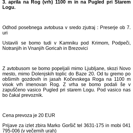
3. aprila na Rog (vrh)
1100 m in na Pugled pri Starem
Logu.
Odhod posebnega avtobusa v sredo zjutraj : Preserje ob 7.
uri
Ustavili se bomo tudi v Kamniku pod Krimom, Podpeči,
Notranjih in Vnanjih Goricah in Brezovici
Z avtobusom se bomo popeljali mimo Ljubljane, skozi Novo
mesto, mimo Dolenjskih toplic do Baze 20. Od tu gremo po
obširnih gozdovih in jasah Kočevskega Roga na 1100 m
visok vrh imenovan Rog. Z vrha se bomo podali še v
zapuščeno vasico Pugled pri starem Logu. Pod vasico nas
bo čakal prevoznik.
Cena prevoza je 20 EUR
Prijave za izlet zbira Marko Goršič tel 3631-175 in mobi 041
795-006 (v večernih urah)