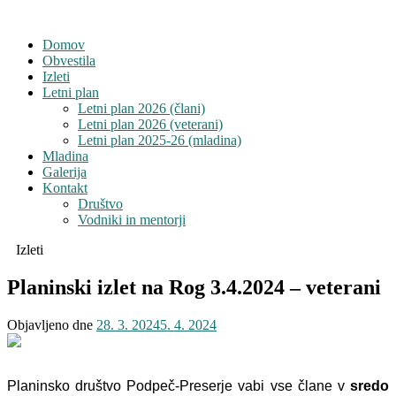
Domov
Obvestila
Izleti
Letni plan
Letni plan 2026 (člani)
Letni plan 2026 (veterani)
Letni plan 2025-26 (mladina)
Mladina
Galerija
Kontakt
Društvo
Vodniki in mentorji
Izleti
Planinski izlet na Rog 3.4.2024 – veterani
Objavljeno dne
28. 3. 2024
5. 4. 2024
Planinsko društvo Podpeč-Preserje vabi vse člane v
sredo