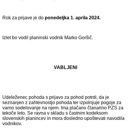
Rok za prijave je do
ponedeljka
1. aprila 2024.
Izlet bo vodil planinski vodnik Marko Goršič.
VABLJENI
Udeleženec pohoda s prijavo za pohod potrdi, da je
seznanjen z zahtevnostjo pohoda ter izpolnjuje pogoje za
varno sodelovanje na njem. Ima plačano članarino PZS za
tekoče leto. Se ravna v skladu s častnim kodeksom
slovenskih planincev in mora dosledno upoštevati navodila
vodnikov.