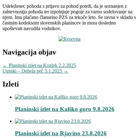
Udeleženec pohoda s prijavo za pohod potrdi, da je seznanjen z
zahtevnostjo pohoda ter izpolnjuje pogoje za varno sodelovanje na
njem. Ima plačano članarino PZS za tekoče leto. Se ravna v skladu s
častnim kodeksom slovenskih planincev in mora dosledno
upoštevati navodila vodnikov.
Navigacija objav
←
Planinski izlet na Kozlek 2.2.2025
Utrinki – Debela peč 5.1.2025
→
Izleti
Planinski izlet na Kalško goro 9.8.2026
Planinski izlet na Rjavino 23.8.2026