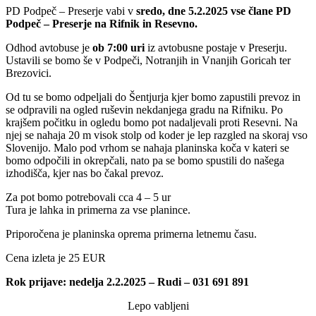
PD Podpeč – Preserje vabi v
sredo, dne 5.2.2025 vse člane PD
Podpeč – Preserje na Rifnik in Resevno.
Odhod avtobuse je
ob 7:00 uri
iz avtobusne postaje v Preserju.
Ustavili se bomo še v Podpeči, Notranjih in Vnanjih Goricah ter
Brezovici.
Od tu se bomo odpeljali do Šentjurja kjer bomo zapustili prevoz in
se odpravili na ogled ruševin nekdanjega gradu na Rifniku. Po
krajšem počitku in ogledu bomo pot nadaljevali proti Resevni. Na
njej se nahaja 20 m visok stolp od koder je lep razgled na skoraj vso
Slovenijo. Malo pod vrhom se nahaja planinska koča v kateri se
bomo odpočili in okrepčali, nato pa se bomo spustili do našega
izhodišča, kjer nas bo čakal prevoz.
Za pot bomo potrebovali cca 4 – 5 ur
Tura je lahka in primerna za vse planince.
Priporočena je planinska oprema primerna letnemu času.
Cena izleta je 25 EUR
Rok prijave: nedelja 2.2.2025 – Rudi – 031 691 891
Lepo vabljeni