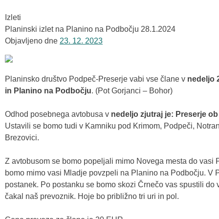
Izleti
Planinski izlet na Planino na Podbočju 28.1.2024
Objavljeno dne
23. 12. 2023
Planinsko društvo Podpeč-Preserje vabi vse člane v
nedeljo 
in Planino na Podbočju
. (Pot Gorjanci – Bohor)
Odhod posebnega avtobusa v
nedeljo zjutraj je: Preserje ob 
Ustavili se bomo tudi v Kamniku pod Krimom, Podpeči, Notranj
Brezovici.
Z avtobusom se bomo popeljali mimo Novega mesta do vasi 
bomo mimo vasi Mladje povzpeli na Planino na Podbočju. V P
postanek. Po postanku se bomo skozi Črnečo vas spustili do v
čakal naš prevoznik. Hoje bo približno tri uri in pol.