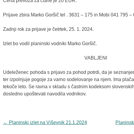
Cena prevoza za člane je 20 EUR.
Prijave zbira Marko Goršič tel . 3631 – 175 in Mobi 041 795 – 
Zadnji rok za prijave je četrtek, 25. 1. 2024.
Izlet bo vodil planinski vodniki Marko Goršič.
VABLJENI
Udeleženec pohoda s prijavo za pohod potrdi, da je seznanje
ter izpolnjuje pogoje za varno sodelovanje na njem. Ima plač
tekoče leto. Se ravna v skladu s častnim kodeksom slovenski
dosledno upoštevati navodila vodnikov.
Navigacija
←
Planinski izlet na Viševnik 21.1.2024
Planinsk
objav